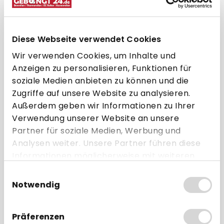
Halterungen
Farbbänder & Tinte
Diese Webseite verwendet Cookies
Wir verwenden Cookies, um Inhalte und
Weiteres Zubehör
Anzeigen zu personalisieren, Funktionen für
soziale Medien anbieten zu können und die
Zugriffe auf unsere Website zu analysieren.
Produkte filtern
Außerdem geben wir Informationen zu Ihrer
Verwendung unserer Website an unsere
Keine Produkte gefunden.
Partner für soziale Medien, Werbung und
Analysen weiter. Unsere Partner führen diese
Informationen möglicherweise mit weiteren
Daten zusammen, die Sie ihnen bereitgestellt
Einwilligungsauswahl
haben oder die sie im Rahmen Ihrer Nutzung
Notwendig
der Dienste gesammelt haben.
Individuelle Beratung
Präferenzen