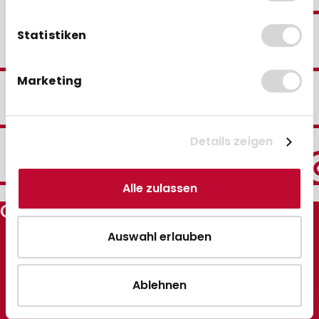
Statistiken
30 Jahre Erfahrung
Marketing
Sparen durch
Staffelpreise
Details zeigen
Schnelle Lieferung
Alle zulassen
GEBONGT24
Ihr individuelles Angebot ist
so gut wie gebongt.
Auswahl erlauben
Ihr Individuelles Angebot
Ablehnen