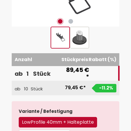
Anzahl
Stückpreis
Rabatt (%)
89,45 €
ab
1
Stück
*
79,45 €*
-11.2
%
ab
10
Stück
auswählen
Variante / Befestigung
LowProfile 40mm + Halteplatte