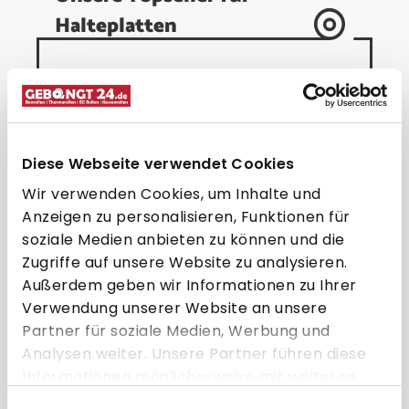
Halteplatten
Diese Webseite verwendet Cookies
Wir verwenden Cookies, um Inhalte und
Anzeigen zu personalisieren, Funktionen für
soziale Medien anbieten zu können und die
Zugriffe auf unsere Website zu analysieren.
SpacePole Höhenverstellung für
S
Außerdem geben wir Informationen zu Ihrer
EC-Geräte + Standfuß &
Verwendung unserer Website an unsere
geneigtem Schwenkarm
Partner für soziale Medien, Werbung und
194,95 € * pro Stück
Analysen weiter. Unsere Partner führen diese
Informationen möglicherweise mit weiteren
Direkt zum Artikel
Daten zusammen, die Sie ihnen bereitgestellt