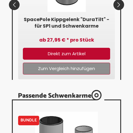
" -
SpacePole Kippgelenk "DuraTilt" -
Sp
für SP1 und Schwenkarme
f
ab 27,95 € * pro Stück
Direkt zum Artikel
Zum Vergleich hinzufügen
Passende Schwenkarme
BUNDLE
BUN