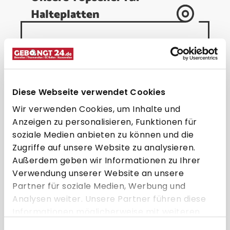
Halteplatten
Diese Webseite verwendet Cookies
Wir verwenden Cookies, um Inhalte und
Anzeigen zu personalisieren, Funktionen für
soziale Medien anbieten zu können und die
Zugriffe auf unsere Website zu analysieren.
SpacePole Höhenverstellung für
S
Außerdem geben wir Informationen zu Ihrer
EC-Geräte + Standfuß &
Verwendung unserer Website an unsere
geneigtem Schwenkarm
Partner für soziale Medien, Werbung und
194,95 € * pro Stück
Analysen weiter. Unsere Partner führen diese
Informationen möglicherweise mit weiteren
Direkt zum Artikel
Daten zusammen, die Sie ihnen bereitgestellt