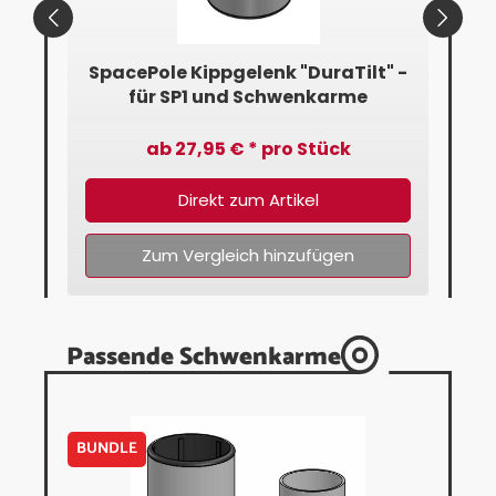
" -
SpacePole Kippgelenk "DuraTilt" -
Sp
für SP1 und Schwenkarme
f
ab 27,95 € * pro Stück
Direkt zum Artikel
Zum Vergleich hinzufügen
Passende Schwenkarme
BUNDLE
BUN