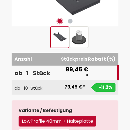
Anzahl
Stückpreis
Rabatt (%)
89,45 €
ab
1
Stück
*
79,45 €*
-11.2
%
ab
10
Stück
auswählen
Variante / Befestigung
LowProfile 40mm + Halteplatte