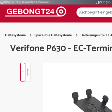
Über 40.000 zufriedene Kunden
Nur 1,95
springen
Zur Hauptnavigation springen
Haltesysteme
SpacePole Haltesysteme
Halterungen für EC-
Verifone P630 - EC-Termi
Bildergalerie überspringen