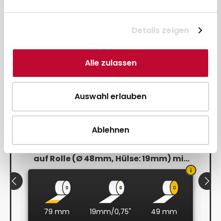
Etiketten
Details zeigen
Selbstklebend
S
Alle zulassen
Auswahl erlauben
Ablehnen
Thermo-Eco Etiketten 76,2x50,8 mm
auf Rolle (Ø 48mm, Hülse: 19mm) mit
Blackmark
79 mm
19mm/0,75"
49 mm