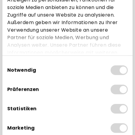
soziale Medien anbieten zu können und die
Zugriffe auf unsere Website zu analysieren.
Außerdem geben wir Informationen zu Ihrer
19mm/0,75
Verwendung unserer Website an unsere
101,6 mm
30 m
53 mm
"
Partner für soziale Medien, Werbung und
Analysen weiter. Unsere Partner führen diese
Thermopapier 55g/m²
Ohne Bisphenol-A (BPA
Informationen möglicherweise mit weiteren
frei)
Daten zusammen, die Sie ihnen bereitgestellt
Einwilligungsauswahl
ohne Aufdruck
ab 20 Rollen
haben oder die sie im Rahmen Ihrer Nutzung
Notwendig
(blanko)
der Dienste gesammelt haben.
ab 1,19 € * pro Rolle
Präferenzen
Direkt zum Artikel
Statistiken
Zum Vergleich hinzufügen
Marketing