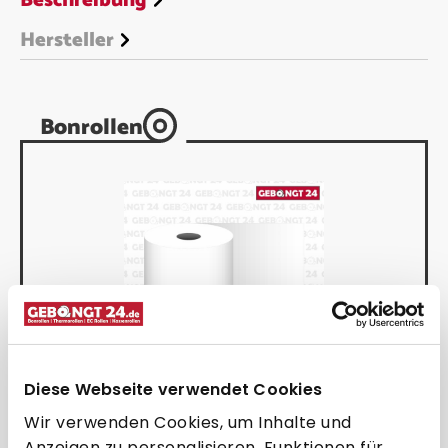
Beschreibung
Hersteller
Bonrollen
Diese Webseite verwendet Cookies
Thermorolle 101,6 x 30m x 19, BPA frei
Wir verwenden Cookies, um Inhalte und
(für Zebra Drucker)
Anzeigen zu personalisieren, Funktionen für