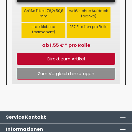
Größe Etikett 76,2x50,8
weiß - ohne Aufdruck
mm
(blanko)
stark klebend
187 Etiketten pro Rolle
(permanent)
ab 1,55 € * pro Rolle
Direkt zum Artikel
Zum Vergleich hinzufügen
Service Kontakt
Informationen