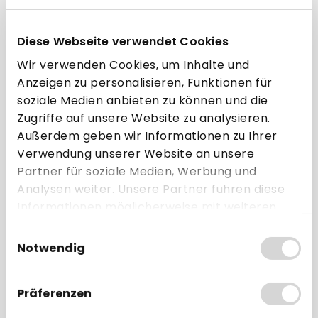
10.000,00 €*
Diese Webseite verwendet Cookies
In den Warenkorb
Wir verwenden Cookies, um Inhalte und
Anzeigen zu personalisieren, Funktionen für
*
Staffelpreise zzgl. MwSt.
soziale Medien anbieten zu können und die
Versandbedingungen
Zugriffe auf unsere Website zu analysieren.
Außerdem geben wir Informationen zu Ihrer
Verwendung unserer Website an unsere
Haben Sie noch Wünsche?
Partner für soziale Medien, Werbung und
Besonders hohe Stückzahlen zu Palettenpreisen? Spezialgrößen
oder Bonrollen in individuellem Design? Andere
Analysen weiter. Unsere Partner führen diese
Sonderwünsche?
Informationen möglicherweise mit weiteren
Jetzt Angebot anfordern!
Daten zusammen, die Sie ihnen bereitgestellt
Einwilligungsauswahl
haben oder die sie im Rahmen Ihrer Nutzung
Artikel-Nr.:
Notwendig
der Dienste gesammelt haben.
zub_01985b60dc0b79f2a47c5e4af30d4f4a
Präferenzen