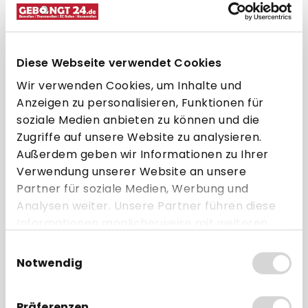
SpacePole®
ab 34,50 € * pro Stück
Direkt zum Artikel
Diese Webseite verwendet Cookies
Wir verwenden Cookies, um Inhalte und
Zum Vergleich hinzufügen
Anzeigen zu personalisieren, Funktionen für
soziale Medien anbieten zu können und die
Zugriffe auf unsere Website zu analysieren.
Außerdem geben wir Informationen zu Ihrer
Verwendung unserer Website an unsere
Partner für soziale Medien, Werbung und
Analysen weiter. Unsere Partner führen diese
Informationen möglicherweise mit weiteren
Daten zusammen, die Sie ihnen bereitgestellt
Einwilligungsauswahl
haben oder die sie im Rahmen Ihrer Nutzung
Notwendig
der Dienste gesammelt haben.
Präferenzen