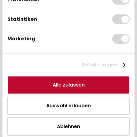
CCV (Concardis) Base Next - PAX
Q80 ohne Handgriff - EC-Terminal
Halterung von SpacePole®
Statistiken
ab 34,50 € * pro Stück
Direkt zum Artikel
Marketing
Zum Vergleich hinzufügen
Details zeigen
Alle zulassen
Auswahl erlauben
Ablehnen