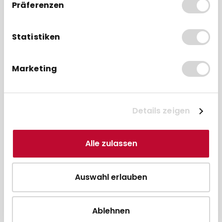
belohnt größere Bestellmengen mit spürbar
Präferenzen
sinkenden Stückpreisen. Auch
Mischbestellungen aus unterschiedlichen
Etikettenformaten und Klebstoffvarianten
Statistiken
werden selbstverständlich portofrei geliefert.
Bestellungen, die werktags bis 12 Uhr eingehen,
Marketing
verlassen noch am selben Tag das Lager in
Plauen im Vogtland. Über etablierte
Paketdienstleister erreichen Ihre wieder
Details zeigen
ablösbaren Etiketten innerhalb von 1 bis 3
Werktagen den Bestimmungsort. Für
Großbestellungen ab Palette organisiert
Alle zulassen
GEBONGT24 die Speditionslieferung direkt an
Ihren Unternehmensstandort. Auch
Einzellieferungen an verschiedene Filialen
Auswahl erlauben
lassen sich über die zentrale
Bestellabwicklung problemlos abbilden.
Ablehnen
Die Bezahlung erfolgt bequem per Rechnung,