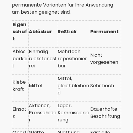
permanente Varianten für Ihre Anwendung
am besten geeignet sind.
Eigen
schaf
Ablösbar
ReStick
Permanent
t
Ablös
Einmalig
Mehrfach
Nicht
barkei
rückstandsf
repositionier
vorgesehen
t
rei
bar
Mittel,
Klebe
Mittel
gleichbleiben
Sehr hoch
kraft
d
Aktionen,
Lager,
Einsat
Dauerhafte
Preisschilde
Kommissionie
z
Beschriftung
r
rung
Oberfl
Glatte
Glatt und
Fast alle