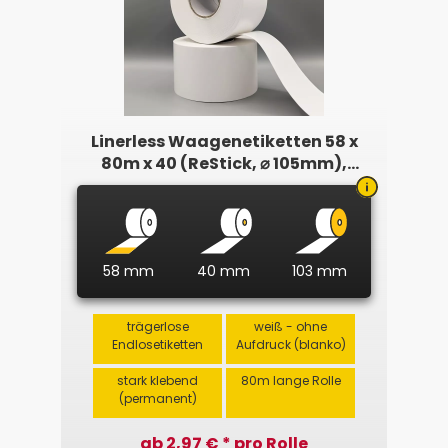
Linerless Waagenetiketten 58 x
80m x 40 (ReStick, ⌀ 105mm),
ablösbar
58 mm
40 mm
103 mm
trägerlose
weiß - ohne
Endlosetiketten
Aufdruck (blanko)
stark klebend
80m lange Rolle
(permanent)
ab 2,97 € * pro Rolle