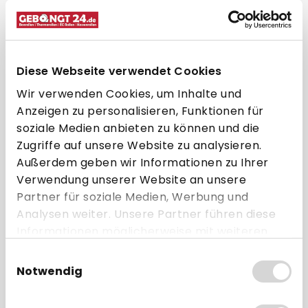
stehen in verschiedenen Grammaturen zur
Auswahl. Durch abgestufte Klebstoffstärken
findet sich für jede gewerbliche Anwendung
die passende Variante an
ablösbaren
Diese Webseite verwendet Cookies
Etiketten
, die Sie bei GEBONGT24 portofrei
Wir verwenden Cookies, um Inhalte und
bestellen können.
Anzeigen zu personalisieren, Funktionen für
Portofrei nach Deutschland und
soziale Medien anbieten zu können und die
Österreich bestellen
Zugriffe auf unsere Website zu analysieren.
Außerdem geben wir Informationen zu Ihrer
Wenn Sie ablösbare Etiketten kaufen,
Verwendung unserer Website an unsere
profitieren Sie bei GEBONGT24 von
Partner für soziale Medien, Werbung und
portofreiem Versand nach ganz Deutschland
Analysen weiter. Unsere Partner führen diese
und Österreich. Einen Mindestbestellwert gibt
Informationen möglicherweise mit weiteren
es nicht, sodass selbst einzelne Rollen
Daten zusammen, die Sie ihnen bereitgestellt
Einwilligungsauswahl
wiederablösbarer Etiketten portofrei
haben oder die sie im Rahmen Ihrer Nutzung
Notwendig
versendet werden. Das transparente
der Dienste gesammelt haben.
Preismodell mit günstigen Staffelpreisen