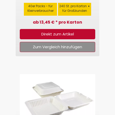
40er Packs - für
240 St. pro Karton ➧
Kleinverbraucher
für Großkunden
ab 13,45 € * pro Karton
Direkt zum Artikel
Zum Vergleich hinzufügen