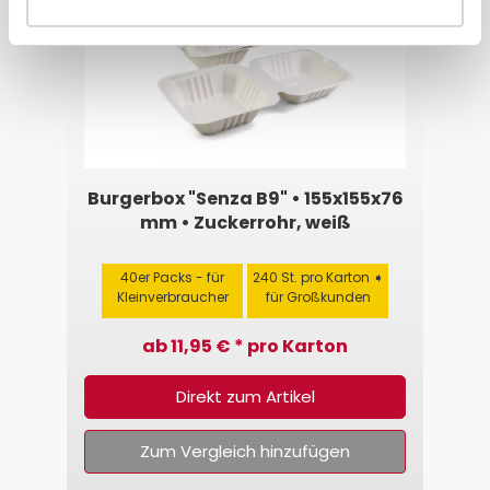
Burgerbox "Senza B9" • 155x155x76
mm • Zuckerrohr, weiß
40er Packs - für
240 St. pro Karton ➧
Kleinverbraucher
für Großkunden
ab 11,95 € * pro Karton
Direkt zum Artikel
Zum Vergleich hinzufügen