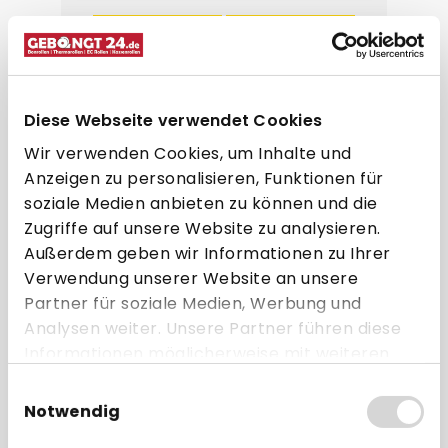
40er Packs - für
240 St. pro Karton ➧
Kleinverbraucher
für Großkunden
ab 15,45 € * pro Karton
Diese Webseite verwendet Cookies
Direkt zum Artikel
Wir verwenden Cookies, um Inhalte und
Anzeigen zu personalisieren, Funktionen für
Zum Vergleich hinzufügen
soziale Medien anbieten zu können und die
Zugriffe auf unsere Website zu analysieren.
Außerdem geben wir Informationen zu Ihrer
Verwendung unserer Website an unsere
Partner für soziale Medien, Werbung und
Analysen weiter. Unsere Partner führen diese
Informationen möglicherweise mit weiteren
Daten zusammen, die Sie ihnen bereitgestellt
Einwilligungsauswahl
haben oder die sie im Rahmen Ihrer Nutzung
Notwendig
der Dienste gesammelt haben.