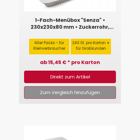
1-Fach-Menübox "Senza" •
230x230x80 mm • Zuckerrohr,
weiß, quadratisch
40er Packs - für
240 St. pro Karton ➧
Kleinverbraucher
für Großkunden
ab 15,45 € * pro Karton
Direkt zum Artikel
Zum Vergleich hinzufügen