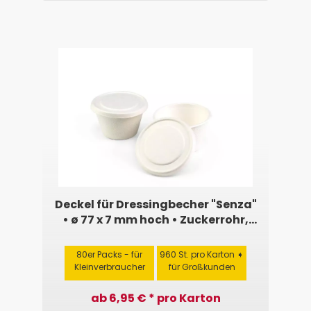
Deckel für Dressingbecher "Senza"
• ø 77 x 7 mm hoch • Zuckerrohr,
weiß
80er Packs - für
960 St. pro Karton ➧
Kleinverbraucher
für Großkunden
ab 6,95 € * pro Karton