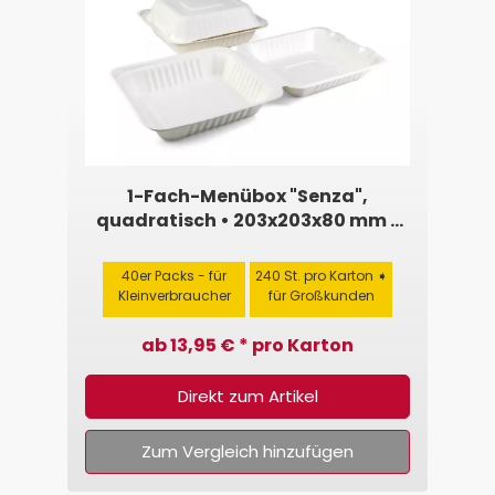
1-Fach-Menübox "Senza",
quadratisch • 203x203x80 mm •
Zuckerrohr, weiß
40er Packs - für
240 St. pro Karton ➧
Kleinverbraucher
für Großkunden
ab 13,95 € * pro Karton
Direkt zum Artikel
Zum Vergleich hinzufügen