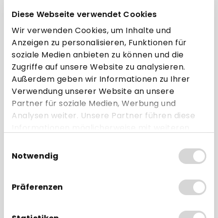
gerne.
Diese Webseite verwendet Cookies
Wir verwenden Cookies, um Inhalte und
Anzeigen zu personalisieren, Funktionen für
soziale Medien anbieten zu können und die
CL 5500-D
Zugriffe auf unsere Website zu analysieren.
Außerdem geben wir Informationen zu Ihrer
Verwendung unserer Website an unsere
Partner für soziale Medien, Werbung und
Analysen weiter. Unsere Partner führen diese
Individuelle
Informationen möglicherweise mit weiteren
Beratung
Daten zusammen, die Sie ihnen bereitgestellt
Einwilligungsauswahl
haben oder die sie im Rahmen Ihrer Nutzung
Notwendig
Schnelle
der Dienste gesammelt haben.
kostenfreie
Lieferung
Präferenzen
Sparen durch
Staffelpreise