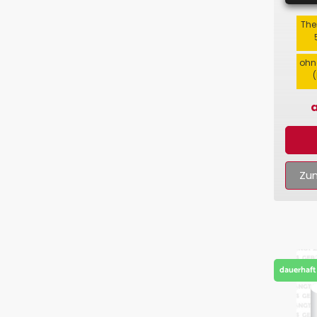
The
ohn
a
Zum
dauerhaft