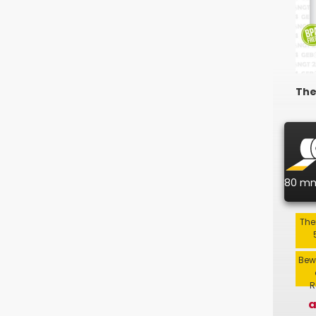
The
80 m
The
Bew
R
a