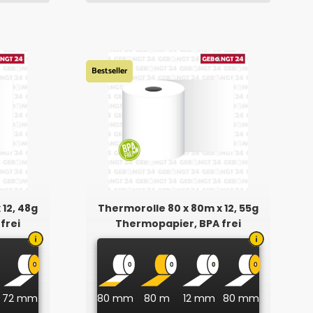
Bestseller
 12, 48g
Thermorolle 80 x 80m x 12, 55g
frei
Thermopapier, BPA frei
72 mm
80 mm
80 m
12 mm
80 mm