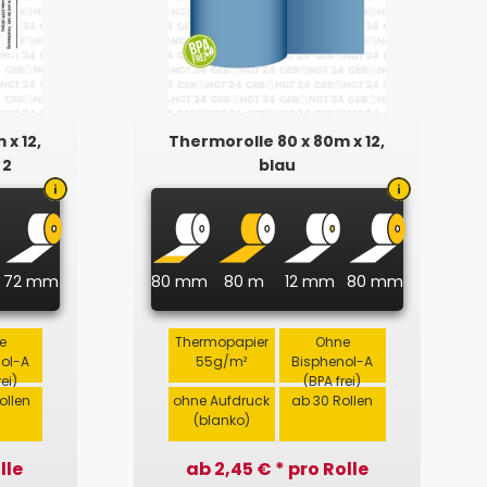
 x 12,
Thermorolle 80 x 80m x 12,
 2
blau
72 mm
80 mm
80 m
12 mm
80 mm
e
Thermopapier
Ohne
nol-A
55g/m²
Bisphenol-A
rei)
(BPA frei)
ollen
ohne Aufdruck
ab 30 Rollen
(blanko)
lle
ab 2,45 € * pro Rolle