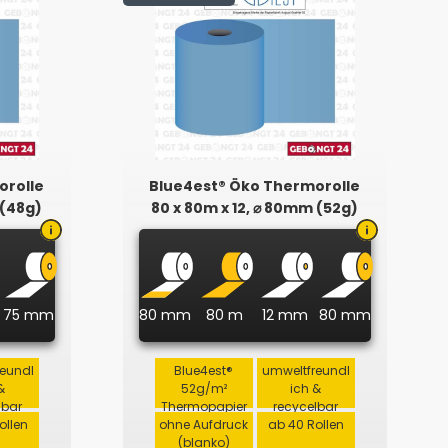
orolle
Blue4est® Öko Thermorolle
 (48g)
80 x 80m x 12, ⌀ 80mm (52g)
75 mm
80 mm
80 m
12 mm
80 mm
reundl
Blue4est®
umweltfreundl
&
52g/m²
ich &
lbar
Thermopapier
recycelbar
ollen
ohne Aufdruck
ab 40 Rollen
(blanko)