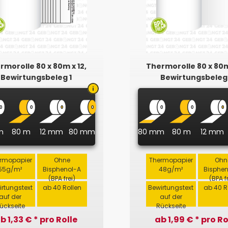
rmorolle 80 x 80m x 12,
Thermorolle 80 x 80m
Bewirtungsbeleg 1
Bewirtungsbeleg
m
80 m
12 mm
80 mm
80 mm
80 m
12 mm
rmopapier
Ohne
Thermopapier
Ohn
55g/m²
Bisphenol-A
48g/m²
Bisphe
(BPA frei)
(BPA f
irtungstext
ab 40 Rollen
Bewirtungstext
ab 40 R
auf der
auf der
ückseite
Rückseite
b 1,33 € * pro Rolle
ab 1,99 € * pro Ro