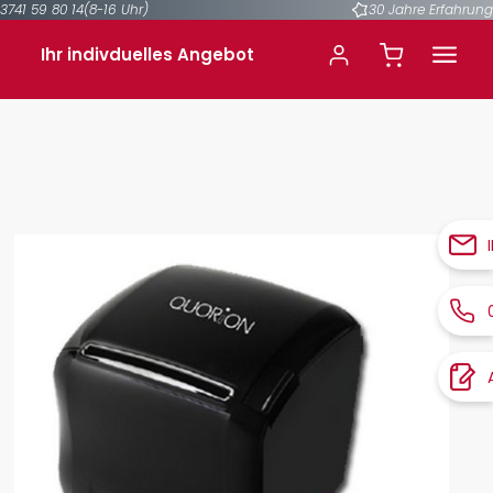
3741 59 80 14
(8-16 Uhr)
30 Jahre Erfahrung
Ihr indivduelles Angebot