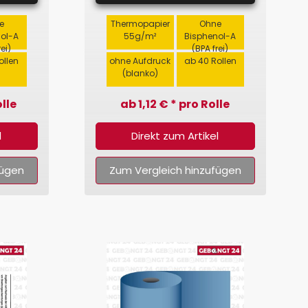
e
Thermopapier
Ohne
nol-A
55g/m²
Bisphenol-A
rei)
(BPA frei)
ollen
ohne Aufdruck
ab 40 Rollen
(blanko)
lle
ab 1,12 € * pro Rolle
l
Direkt zum Artikel
fügen
Zum Vergleich hinzufügen