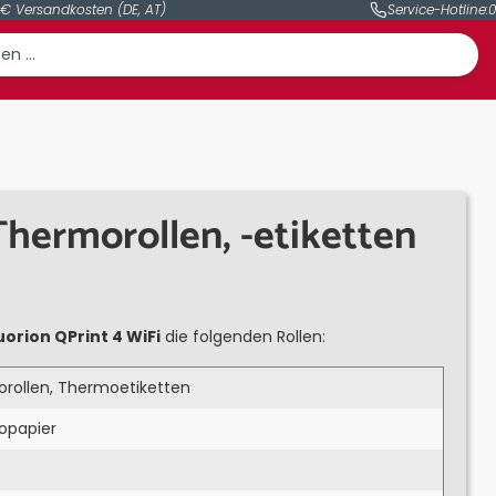
 € Versandkosten (DE, AT)
Service-Hotline:
0
Thermorollen, -etiketten
orion QPrint 4 WiFi
die folgenden Rollen:
rollen, Thermoetiketten
opapier