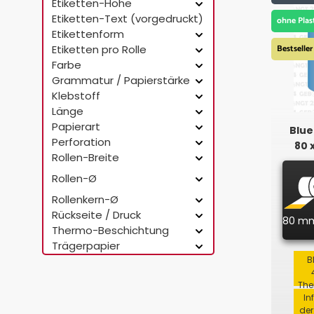
Etiketten-Höhe
Etiketten-Text (vorgedruckt)
ohne Plas
Etikettenform
Etiketten pro Rolle
Bestseller
Farbe
Grammatur / Papierstärke
Klebstoff
Länge
Papierart
Blue
Perforation
80 
Rollen-Breite
Rollen-Ø
Rollenkern-Ø
Rückseite / Druck
80 m
Thermo-Beschichtung
Trägerpapier
B
The
In
der