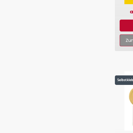
a
Zum
Selbstkle