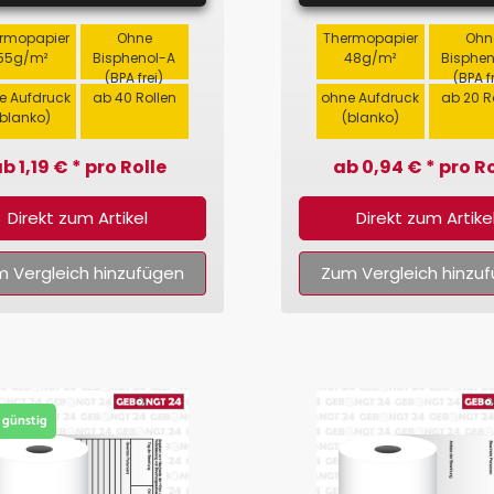
rmopapier
Ohne
Thermopapier
Ohn
55g/m²
Bisphenol-A
48g/m²
Bisphe
(BPA frei)
(BPA f
e Aufdruck
ab 40 Rollen
ohne Aufdruck
ab 20 R
(blanko)
(blanko)
b 1,19 € * pro Rolle
ab 0,94 € * pro Ro
Direkt zum Artikel
Direkt zum Artike
 Vergleich hinzufügen
Zum Vergleich hinzu
 günstig