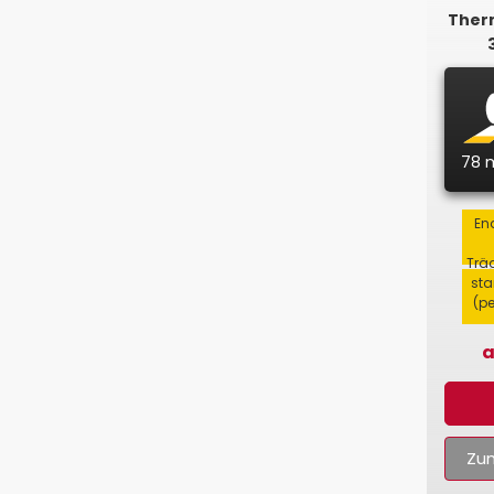
Ther
78
End
Trä
sta
(p
a
Zum