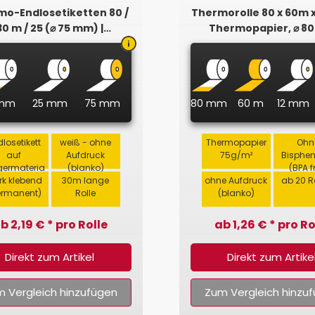
mo-Endlosetiketten 80 /
Thermorolle 80 x 60m x
30 m / 25 (⌀ 75 mm) |
Thermopapier, ⌀ 
Permanent
 mm
25 mm
75 mm
80 mm
60 m
12 mm
losetikett
weiß - ohne
Thermopapier
Ohn
auf
Aufdruck
75g/m²
Bisphe
germateria
(blanko)
(BPA f
rk klebend
l
30m lange
ohne Aufdruck
ab 20 R
ermanent)
Rolle
(blanko)
b 2,19 € * pro Rolle
ab 1,26 € * pro Ro
Direkt zum Artikel
Direkt zum Artike
 Vergleich hinzufügen
Zum Vergleich hinzu