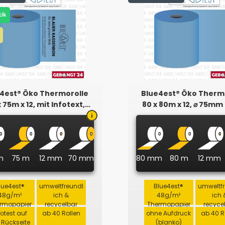
tik
4est® Öko Thermorolle
Blue4est® Öko Therm
x 75m x 12, mit Infotext,
80 x 80m x 12, ⌀ 75mm
Plastikfrei
m
75 m
12 mm
70 mm
80 mm
80 m
12 mm
lue4est®
umweltfreundl
Blue4est®
umweltf
48g/m²
ich &
48g/m²
ich 
rmopapier
recycelbar
Thermopapier
recyce
fotest auf
ab 40 Rollen
ohne Aufdruck
ab 40 R
 Rückseite
(blanko)