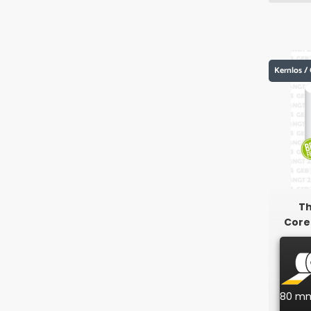
Kernlos / 
Th
Core
80 m