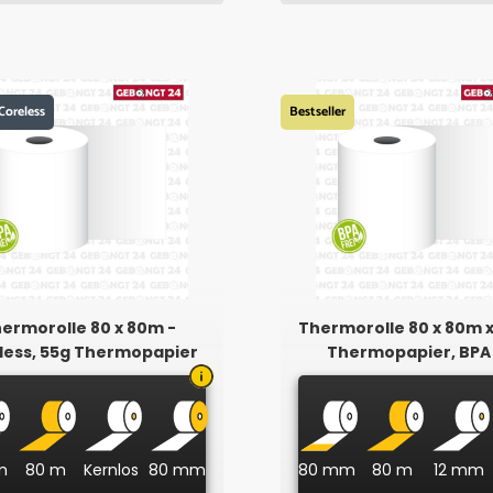
Coreless
Bestseller
ermorolle 80 x 80m -
Thermorolle 80 x 80m x
less, 55g Thermopapier
Thermopapier, BPA 
m
80 m
Kernlos
80 mm
80 mm
80 m
12 mm