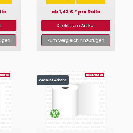
lle
ab 1,43 € * pro Rolle
l
Direkt zum Artikel
fügen
Zum Vergleich hinzufügen
Wasserabweisend