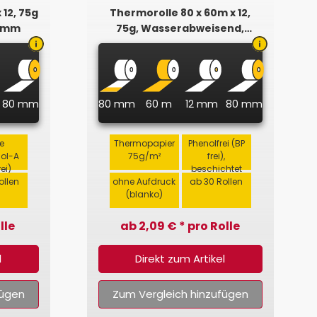
 12, 75g
Thermorolle 80 x 60m x 12,
80mm
75g, Wasserabweisend,
Phenolfrei
80 mm
80 mm
60 m
12 mm
80 mm
e
Thermopapier
Phenolfrei (BP
nol-A
75g/m²
frei),
rei)
beschichtet
ollen
ohne Aufdruck
ab 30 Rollen
(blanko)
lle
ab 2,09 € * pro Rolle
l
Direkt zum Artikel
fügen
Zum Vergleich hinzufügen