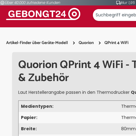
Über 40.000 zufriedene Kunden
Nur 1,95
springen
Zur Hauptnavigation springen
Artikel-Finder über Geräte-Modell
Quorion
QPrint 4 WiFi
Quorion QPrint 4 WiFi - 
& Zubehör
Laut Herstellerangabe passen in den Thermodrucker
Qu
Medientypen:
Thermo
Papier:
Therm
Breite:
80mm