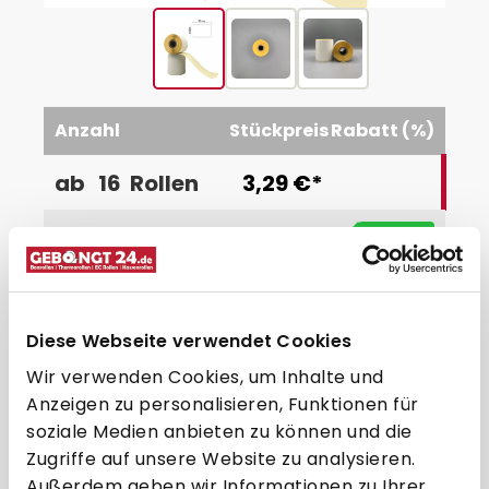
Anzahl
Stückpreis
Rabatt (%)
ab
16
Rollen
3,29 €*
2,99 €*
-9.1
%
ab
32
Rollen
2,79 €*
-15.2
%
ab
48
Rollen
Diese Webseite verwendet Cookies
2,59 €*
-21.3
%
ab
64
Rollen
Wir verwenden Cookies, um Inhalte und
2,39 €*
-27.4
%
ab
128
Rollen
Anzeigen zu personalisieren, Funktionen für
soziale Medien anbieten zu können und die
2,19 €*
-33.4
%
ab
256
Rollen
Zugriffe auf unsere Website zu analysieren.
Außerdem geben wir Informationen zu Ihrer