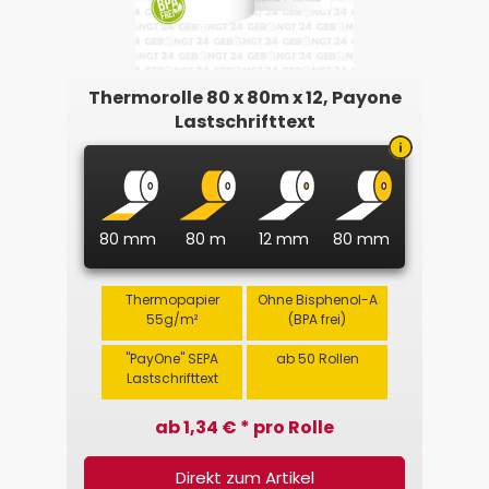
Thermorolle 80 x 80m x 12, Payone
Lastschrifttext
80 mm
80 m
12 mm
80 mm
Thermopapier
Ohne Bisphenol-A
55g/m²
(BPA frei)
"PayOne" SEPA
ab 50 Rollen
Lastschrifttext
ab 1,34 € * pro Rolle
Direkt zum Artikel