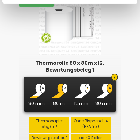
dauerhaft günstig
Thermorolle 80 x 80m x 12,
Bewirtungsbeleg 1
80 mm
80 m
12 mm
80 mm
Thermopapier
Ohne Bisphenol-A
55g/m²
(BPA frei)
Bewirtungstext auf
ab 40 Rollen