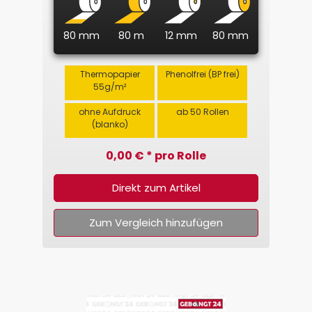
80 mm
80 m
12 mm
80 mm
Thermopapier
Phenolfrei (BP frei)
55g/m²
ohne Aufdruck
ab 50 Rollen
(blanko)
0,00 € * pro Rolle
Direkt zum Artikel
Zum Vergleich hinzufügen