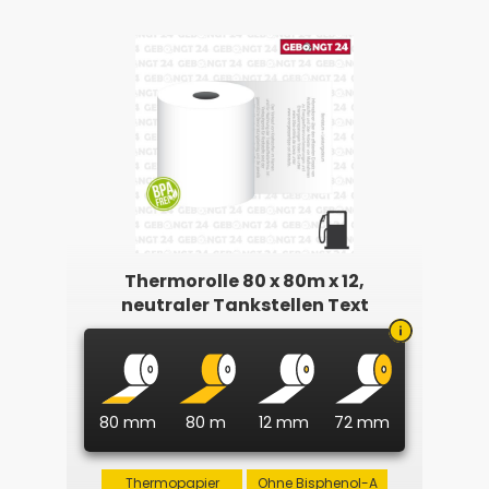
Thermorolle 80 x 80m x 12,
neutraler Tankstellen Text
80 mm
80 m
12 mm
72 mm
Thermopapier
Ohne Bisphenol-A