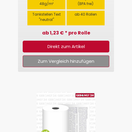
48g/m²
(BPA frei)
Tankstellen Text
ab 40 Rollen
"neutral"
ab 1,23 € * pro Rolle
Direkt zum Artikel
Zum Vergleich hinzufügen