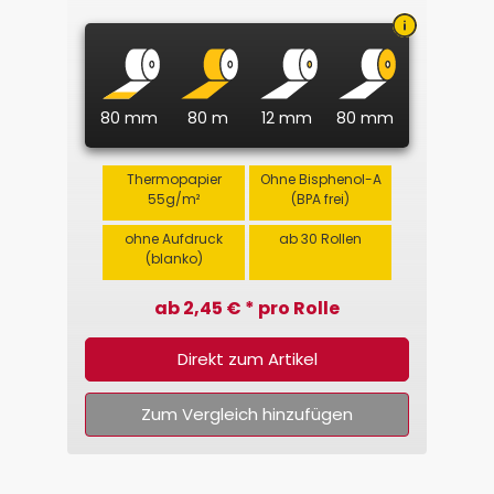
80 mm
80 m
12 mm
80 mm
Thermopapier
Ohne Bisphenol-A
55g/m²
(BPA frei)
ohne Aufdruck
ab 30 Rollen
(blanko)
ab 2,45 € * pro Rolle
Direkt zum Artikel
Zum Vergleich hinzufügen