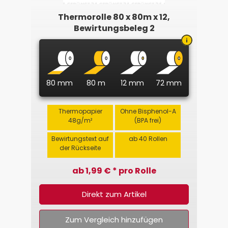
Thermorolle 80 x 80m x 12,
Bewirtungsbeleg 2
80 mm
80 m
12 mm
72 mm
Thermopapier
Ohne Bisphenol-A
48g/m²
(BPA frei)
Bewirtungstext auf
ab 40 Rollen
der Rückseite
ab 1,99 € * pro Rolle
Direkt zum Artikel
Zum Vergleich hinzufügen