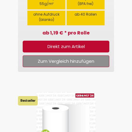
55g/m²
(BPA frei)
ohne Aufdruck
ab 40 Rollen
(blanko)
ab 1,19 € * pro Rolle
Direkt zum Artikel
Zum Vergleich hinzufügen
Bestseller