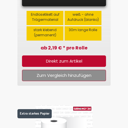
Endlosetikett auf
weiß - ohne
Trägermaterial
Aufdruck (blanko)
stark klebend
30m lange Rolle
(permanent)
ab 2,19 € * pro Rolle
Direkt zum Artikel
Zum Vergleich hinzufügen
Extra starkes Papier