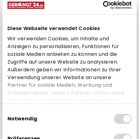
Zum Vergleich hinzufügen
Diese Webseite verwendet Cookies
Wir verwenden Cookies, um Inhalte und
Anzeigen zu personalisieren, Funktionen für
soziale Medien anbieten zu können und die
Bestseller
Zugriffe auf unsere Website zu analysieren.
Außerdem geben wir Informationen zu Ihrer
Verwendung unserer Website an unsere
Partner für soziale Medien, Werbung und
Analysen weiter. Unsere Partner führen diese
Informationen möglicherweise mit weiteren
Daten zusammen, die Sie ihnen bereitgestellt
Einwilligungsauswahl
Thermorolle 80 x 80m x 12, 55g
haben oder die sie im Rahmen Ihrer Nutzung
Notwendig
Thermopapier, BPA frei
der Dienste gesammelt haben.
Präferenzen