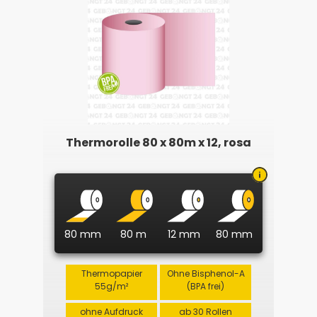
Thermorolle 80 x 80m x 12, rosa
80 mm
80 m
12 mm
80 mm
Thermopapier
Ohne Bisphenol-A
55g/m²
(BPA frei)
ohne Aufdruck
ab 30 Rollen