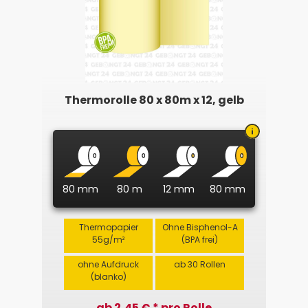
Thermorolle 80 x 80m x 12, gelb
80 mm
80 m
12 mm
80 mm
Thermopapier
Ohne Bisphenol-A
55g/m²
(BPA frei)
ohne Aufdruck
ab 30 Rollen
(blanko)
ab 2,45 € * pro Rolle