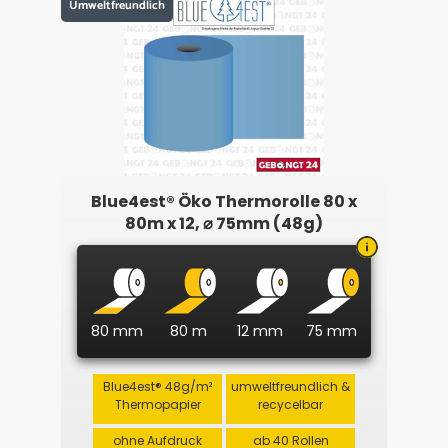
Umweltfreundlich
Blue4est® Öko Thermorolle 80 x
80m x 12, ⌀ 75mm (48g)
80 mm
80 m
12 mm
75 mm
Blue4est® 48g/m²
umweltfreundlich &
Thermopapier
recycelbar
ohne Aufdruck
ab 40 Rollen