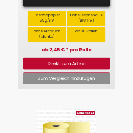
Thermopapier
Ohne Bisphenol-A
55g/m²
(BPA frei)
ohne Aufdruck
ab 30 Rollen
(blanko)
ab 2,45 € * pro Rolle
Direkt zum Artikel
Zum Vergleich hinzufügen