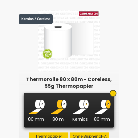
Kernlos / Coreless
Thermorolle 80 x 80m - Coreless,
55g Thermopapier
80 mm
80 m
Kernlos
80 mm
Thermopapier
Ohne Bisphenol-A