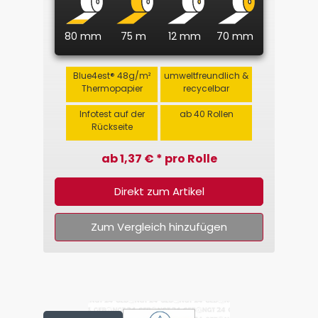
80 mm
75 m
12 mm
70 mm
Blue4est® 48g/m²
umweltfreundlich &
Thermopapier
recycelbar
Infotest auf der
ab 40 Rollen
Rückseite
ab 1,37 € * pro Rolle
Direkt zum Artikel
Zum Vergleich hinzufügen