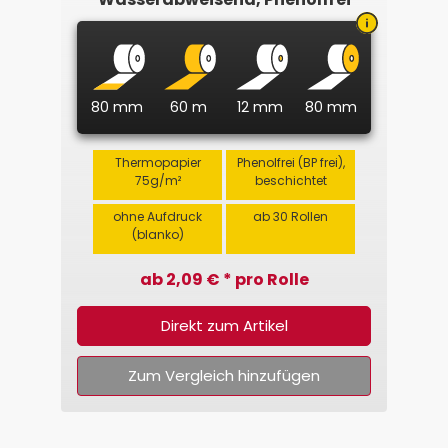
80 mm
60 m
12 mm
80 mm
Thermopapier
Phenolfrei (BP frei),
75g/m²
beschichtet
ohne Aufdruck
ab 30 Rollen
(blanko)
ab 2,09 € * pro Rolle
Direkt zum Artikel
Zum Vergleich hinzufügen