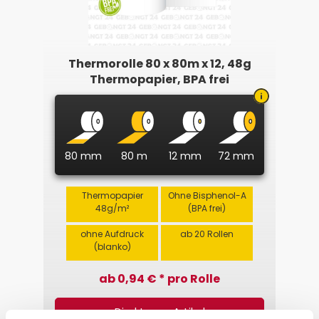
Thermorolle 80 x 80m x 12, 48g
Thermopapier, BPA frei
80 mm
80 m
12 mm
72 mm
Thermopapier
Ohne Bisphenol-A
48g/m²
(BPA frei)
ohne Aufdruck
ab 20 Rollen
(blanko)
ab 0,94 € * pro Rolle
Direkt zum Artikel