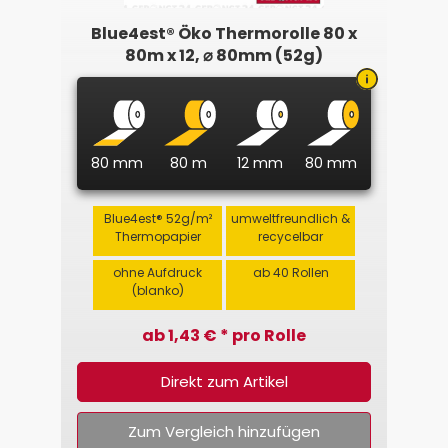
Blue4est® Öko Thermorolle 80 x
80m x 12, ⌀ 80mm (52g)
80 mm
80 m
12 mm
80 mm
Blue4est® 52g/m²
umweltfreundlich &
Thermopapier
recycelbar
ohne Aufdruck
ab 40 Rollen
(blanko)
ab 1,43 € * pro Rolle
Direkt zum Artikel
Zum Vergleich hinzufügen