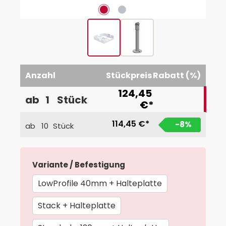
Anzahl
Stückpreis
Rabatt (%)
124,45
ab
1
Stück
€*
114,45 €*
-8
%
ab
10
Stück
auswählen
Variante / Befestigung
LowProfile 40mm + Halteplatte
Stack + Halteplatte