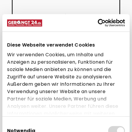
Diese Webseite verwendet Cookies
Wir verwenden Cookies, um Inhalte und
Anzeigen zu personalisieren, Funktionen für
soziale Medien anbieten zu können und die
SpacePole Höhenverstellung für
S
Zugriffe auf unsere Website zu analysieren.
EC-Geräte + Standfuß &
Außerdem geben wir Informationen zu Ihrer
geneigtem Schwenkarm
Verwendung unserer Website an unsere
194,95 € * pro Stück
Partner für soziale Medien, Werbung und
Analysen weiter. Unsere Partner führen diese
Direkt zum Artikel
Informationen möglicherweise mit weiteren
Daten zusammen, die Sie ihnen bereitgestellt
Zum Vergleich hinzufügen
Einwilligungsauswahl
haben oder die sie im Rahmen Ihrer Nutzung
Notwendig