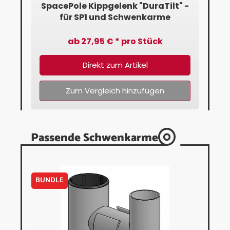
" -
SpacePole Kippgelenk "DuraTilt" -
Sp
für SP1 und Schwenkarme
f
ab 27,95 € * pro Stück
Direkt zum Artikel
Zum Vergleich hinzufügen
Passende Schwenkarme
BUNDLE
BUN