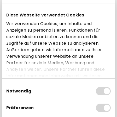
Diese Webseite verwendet Cookies
 -
SpacePole Kippgelenk "DuraTilt" -
Sp
für SP1 und Schwenkarme
f
Wir verwenden Cookies, um Inhalte und
Anzeigen zu personalisieren, Funktionen für
ab 27,95 € * pro Stück
soziale Medien anbieten zu können und die
Zugriffe auf unsere Website zu analysieren.
Direkt zum Artikel
Außerdem geben wir Informationen zu Ihrer
Verwendung unserer Website an unsere
Zum Vergleich hinzufügen
Partner für soziale Medien, Werbung und
Analysen weiter. Unsere Partner führen diese
Informationen möglicherweise mit weiteren
Passende EC-Halteplatten
Daten zusammen, die Sie ihnen bereitgestellt
Einwilligungsauswahl
haben oder die sie im Rahmen Ihrer Nutzung
Notwendig
der Dienste gesammelt haben.
BUNDLE
Präferenzen