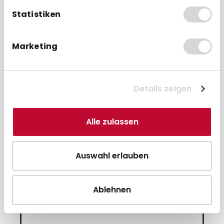
Statistiken
Marketing
 &
SpacePole MultiClip-Adapter für
 •
Ingenico Lane-Serie und AXIUM
Details zeigen
RX-Serie
ab 19,95 € * pro Stück
Alle zulassen
Direkt zum Artikel
Auswahl erlauben
Zum Vergleich hinzufügen
Ablehnen
Passende Druckerplatten