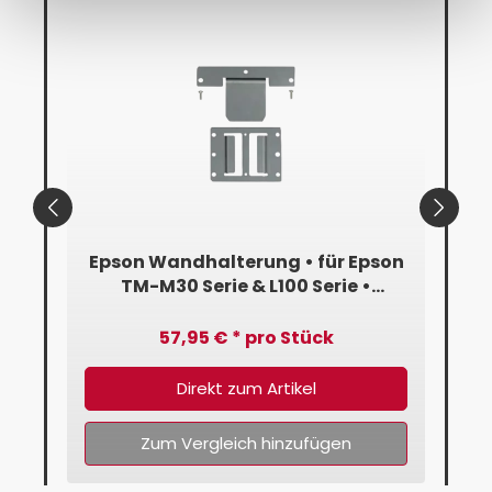
on
Epson Wandhalterung • für Epson
Ep
ar
TM-M30 Serie & L100 Serie •
+
Schwarz
57,95 € * pro Stück
Direkt zum Artikel
Zum Vergleich hinzufügen