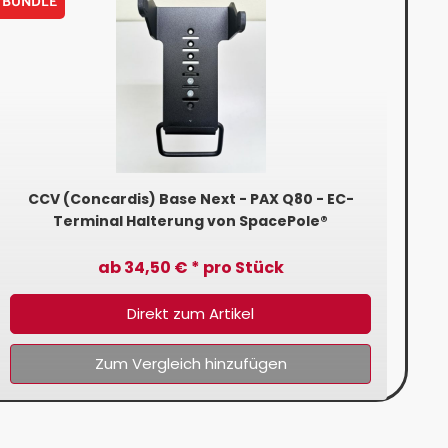
BUNDLE
CCV (Concardis) Base Next - PAX Q80 - EC-
In
Terminal Halterung von SpacePole®
ab 34,50 € * pro Stück
Direkt zum Artikel
Zum Vergleich hinzufügen