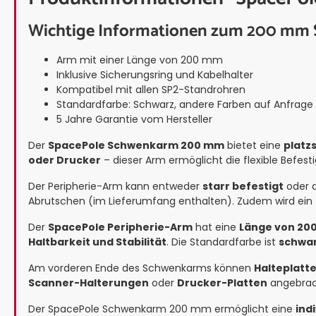
Wichtige Informationen zum 200 mm
Arm mit einer Länge von 200 mm
Inklusive Sicherungsring und Kabelhalter
Kompatibel mit allen SP2-Standrohren
Standardfarbe: Schwarz, andere Farben auf Anfrage
5 Jahre Garantie vom Hersteller
Der
SpacePole Schwenkarm 200 mm
bietet eine
platz
oder Drucker
– dieser Arm ermöglicht die flexible Befes
Der Peripherie-Arm kann entweder
starr befestigt
oder a
Abrutschen (im Lieferumfang enthalten). Zudem wird ein
Der
SpacePole Peripherie-Arm
hat eine
Länge von 20
Haltbarkeit und Stabilität
. Die Standardfarbe ist
schwa
Am vorderen Ende des Schwenkarms können
Halteplatt
Scanner-Halterungen
oder
Drucker-Platten
angebrach
Der SpacePole Schwenkarm 200 mm ermöglicht eine
ind