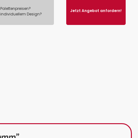
Palettenpreisen?
Jetzt Angebot anfordern!
 individuellem Design?
00mm"