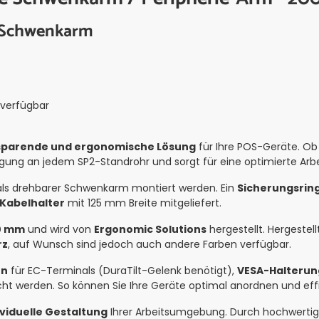
 Schwenkarm
 verfügbar
sparende und ergonomische Lösung
für Ihre POS-Geräte. O
tigung an jedem SP2-Standrohr und sorgt für eine optimierte Arb
ls drehbarer Schwenkarm montiert werden. Ein
Sicherungsrin
Kabelhalter
mit 125 mm Breite mitgeliefert.
0 mm
und wird von
Ergonomic Solutions
hergestellt. Hergestel
rz
, auf Wunsch sind jedoch auch andere Farben verfügbar.
en
für EC-Terminals (DuraTilt-Gelenk benötigt),
VESA-Halteru
t werden. So können Sie Ihre Geräte optimal anordnen und effi
ividuelle Gestaltung
Ihrer Arbeitsumgebung. Durch hochwertige 