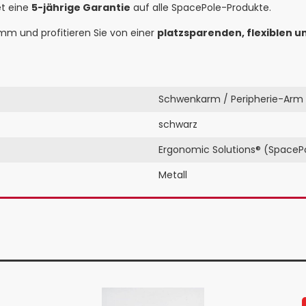
et eine
5-jährige Garantie
auf alle SpacePole-Produkte.
mm und profitieren Sie von einer
platzsparenden, flexiblen u
Schwenkarm / Peripherie-Arm
schwarz
Ergonomic Solutions® (SpaceP
Metall