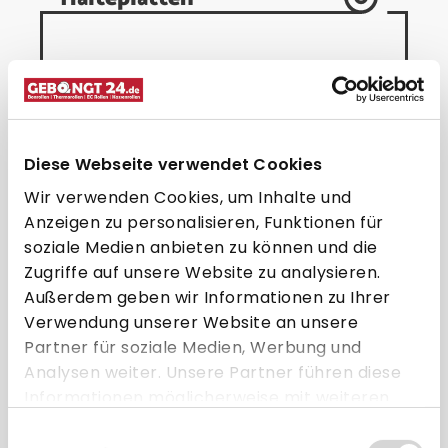
Diese Webseite verwendet Cookies
Wir verwenden Cookies, um Inhalte und
Anzeigen zu personalisieren, Funktionen für
soziale Medien anbieten zu können und die
Zugriffe auf unsere Website zu analysieren.
SpacePole Höhenverstellung für
S
Außerdem geben wir Informationen zu Ihrer
EC-Geräte + Standfuß &
geneigtem Schwenkarm
Verwendung unserer Website an unsere
194,95 € * pro Stück
Partner für soziale Medien, Werbung und
Analysen weiter. Unsere Partner führen diese
Direkt zum Artikel
Informationen möglicherweise mit weiteren
Daten zusammen, die Sie ihnen bereitgestellt
Einwilligungsauswahl
Zum Vergleich hinzufügen
haben oder die sie im Rahmen Ihrer Nutzung