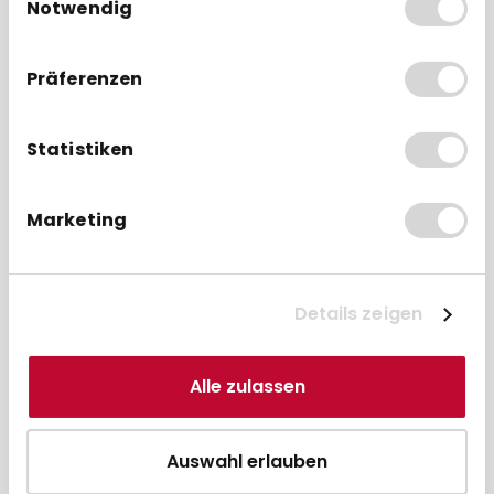
Notwendig
der Dienste gesammelt haben.
Präferenzen
Passende ClickSafe-
Schlösser
Statistiken
BUNDLE
BUN
Marketing
Details zeigen
Alle zulassen
SpacePole Schloss ClickSafe I -
Sp
Diebstahlsicherung
Auswahl erlauben