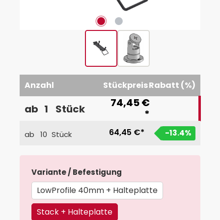
Anzahl
Stückpreis
Rabatt (%)
74,45 €
ab
1
Stück
*
64,45 €*
-13.4
%
ab
10
Stück
auswählen
Variante / Befestigung
LowProfile 40mm + Halteplatte
Stack + Halteplatte