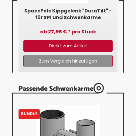
" -
SpacePole Kippgelenk "DuraTilt" -
Sp
für SP1 und Schwenkarme
f
ab 27,95 € * pro Stück
Direkt zum Artikel
Zum Vergleich hinzufügen
Passende Schwenkarme
BUNDLE
BUN