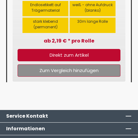
Endlosetikett auf
weiß - ohne Aufdruck
Trägermaterial
(blanko)
stark klebend
30m lange Rolle
(permanent)
ab 2,19 € * pro Rolle
Direkt zum Artikel
Zum Vergleich hinzufügen
Service Kontakt
Informationen