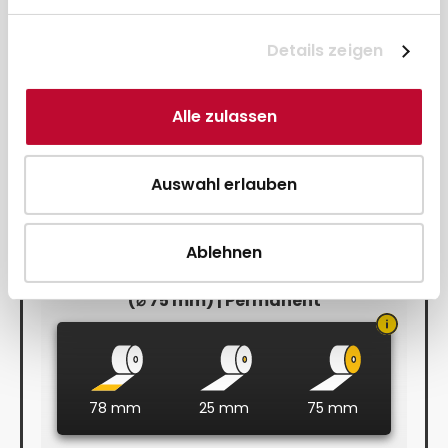
Details zeigen
Selbstklebend
Alle zulassen
Auswahl erlauben
Ablehnen
Thermo-Endlosetiketten 80 / 30 m / 25
(⌀ 75 mm) | Permanent
78 mm
25 mm
75 mm