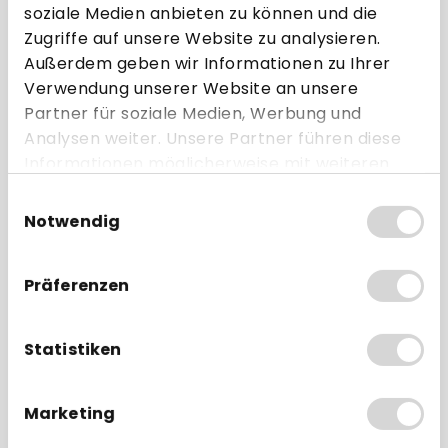
soziale Medien anbieten zu können und die
Zugriffe auf unsere Website zu analysieren.
Außerdem geben wir Informationen zu Ihrer
Verwendung unserer Website an unsere
80 mm
80 m
12 mm
72 mm
Partner für soziale Medien, Werbung und
Analysen weiter. Unsere Partner führen diese
Thermopapier 48g/m²
Ohne Bisphenol-A (BPA
Informationen möglicherweise mit weiteren
frei)
Daten zusammen, die Sie ihnen bereitgestellt
ohne Aufdruck
ab 20 Rollen
Einwilligungsauswahl
haben oder die sie im Rahmen Ihrer Nutzung
(blanko)
Notwendig
der Dienste gesammelt haben.
ab 0,94 € * pro Rolle
Präferenzen
Direkt zum Artikel
Statistiken
Zum Vergleich hinzufügen
Marketing
Etiketten