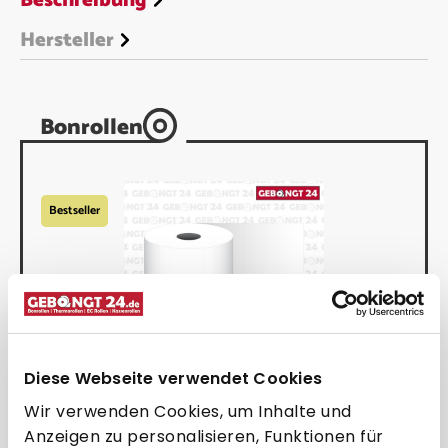
Beschreibung
Hersteller
Bonrollen
Bestseller
Be
Diese Webseite verwendet Cookies
Thermorolle 80 x 80m x 12, 48g
Wir verwenden Cookies, um Inhalte und
Thermopapier, BPA frei
Anzeigen zu personalisieren, Funktionen für