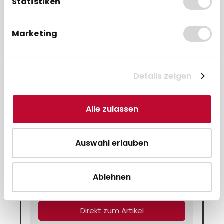
Statistiken
Accessory Items
Marketing
Details zeigen
Alle zulassen
Auswahl erlauben
Verifone (CCV) VX520 -
SpacePole® Halterung
Ablehnen
ab 34,50 € * pro Stück
Direkt zum Artikel