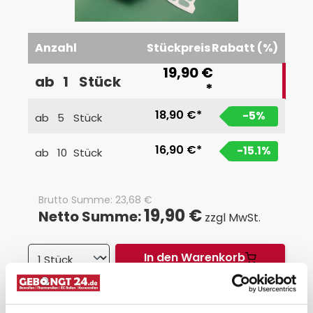
Anzahl
Stückpreis
Rabatt (%)
19,90 €
ab
1
Stück
*
18,90 €*
-5
%
ab
5
Stück
16,90 €*
-15.1
%
ab
10
Stück
Brutto Summe:
23,68
€
19,90 €
Netto Summe:
zzgl MwSt.
In den Warenkorb
*
Staffelpreise zzgl. MwSt.
Auf Lager, Lieferzeit: 1-3 Werktage