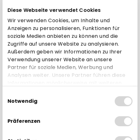
Versandbedingungen
Diese Webseite verwendet Cookies
Wir verwenden Cookies, um Inhalte und
Haben Sie noch Wünsche?
Anzeigen zu personalisieren, Funktionen für
Besonders hohe Stückzahlen zu Palettenpreisen?
soziale Medien anbieten zu können und die
Spezialgrößen oder Bonrollen in individuellem Design?
Zugriffe auf unsere Website zu analysieren.
Andere Sonderwünsche?
Außerdem geben wir Informationen zu Ihrer
Jetzt Angebot anfordern!
Verwendung unserer Website an unsere
Artikel-Nr.:
2614M
Partner für soziale Medien, Werbung und
Analysen weiter. Unsere Partner führen diese
Informationen möglicherweise mit weiteren
Daten zusammen, die Sie ihnen bereitgestellt
Einwilligungsauswahl
Beschreibung
haben oder die sie im Rahmen Ihrer Nutzung
Notwendig
der Dienste gesammelt haben.
Gerätezuordnung
Hersteller
Präferenzen