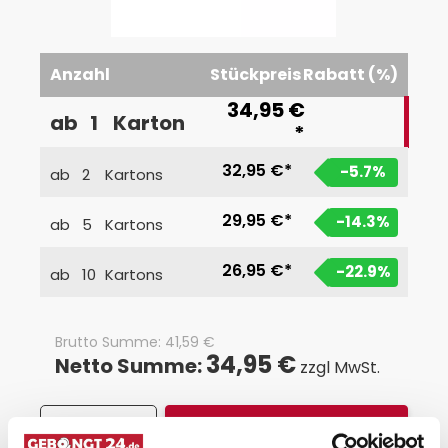
Anzahl
Stückpreis
Rabatt (%)
34,95 €
ab
1
Karton
*
32,95 €*
-5.7
%
ab
2
Kartons
29,95 €*
-14.3
%
ab
5
Kartons
26,95 €*
-22.9
%
ab
10
Kartons
Brutto Summe:
41,59
€
34,95 €
Netto Summe:
zzgl MwSt.
In den Warenkorb