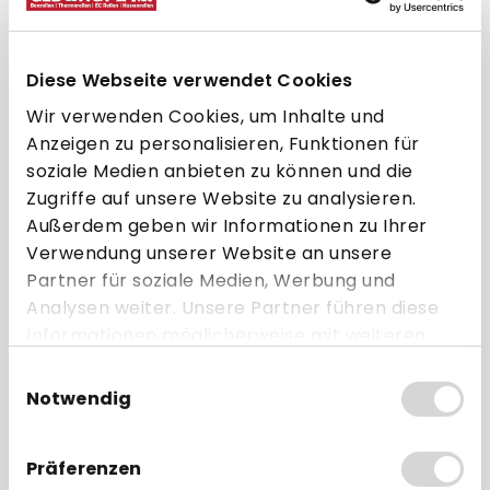
*
Staffelpreise zzgl. MwSt.
Auf Lager, Lieferzeit: 3-5 Werktage
Diese Webseite verwendet Cookies
Versandbedingungen
Wir verwenden Cookies, um Inhalte und
Anzeigen zu personalisieren, Funktionen für
Haben Sie noch Wünsche?
soziale Medien anbieten zu können und die
Besonders hohe Stückzahlen zu Palettenpreisen?
Zugriffe auf unsere Website zu analysieren.
Spezialgrößen oder Bonrollen in individuellem Design?
Andere Sonderwünsche?
Außerdem geben wir Informationen zu Ihrer
Jetzt Angebot anfordern!
Verwendung unserer Website an unsere
Partner für soziale Medien, Werbung und
Artikel-Nr.:
GB-50524
Analysen weiter. Unsere Partner führen diese
Informationen möglicherweise mit weiteren
Daten zusammen, die Sie ihnen bereitgestellt
Einwilligungsauswahl
haben oder die sie im Rahmen Ihrer Nutzung
Beschreibung
Notwendig
der Dienste gesammelt haben.
Hersteller
Präferenzen