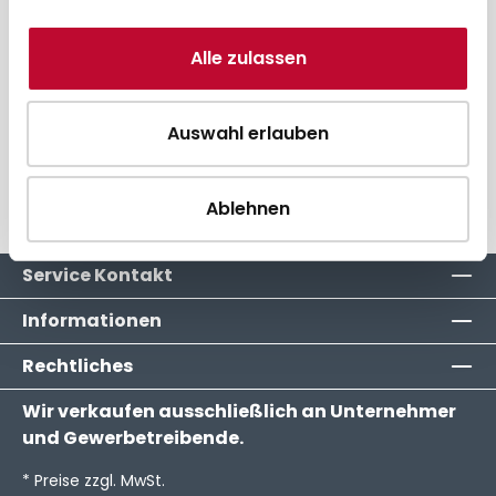
35,80 € * pro Stück
Alle zulassen
Direkt zum Artikel
Auswahl erlauben
Zum Vergleich hinzufügen
Ablehnen
Service Kontakt
Informationen
Rechtliches
Wir verkaufen ausschließlich an Unternehmer
und Gewerbetreibende.
* Preise zzgl. MwSt.