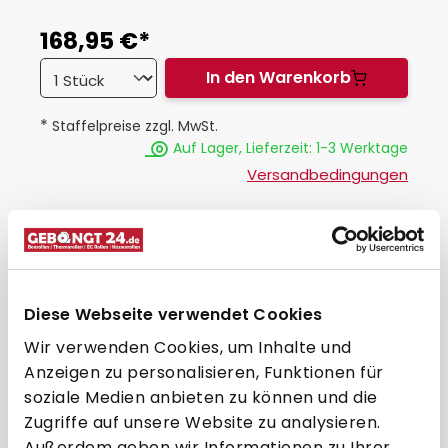
168,95 €*
In den Warenkorb
*
Staffelpreise zzgl. MwSt.
Auf Lager, Lieferzeit: 1-3 Werktage
Versandbedingungen
Haben Sie noch Wünsche?
Besonders hohe Stückzahlen zu Palettenpreisen?
Spezialgrößen oder Bonrollen in individuellem Design?
Andere Sonderwünsche?
Diese Webseite verwendet Cookies
Jetzt Angebot anfordern!
Wir verwenden Cookies, um Inhalte und
Artikel-Nr.:
ES9208
Anzeigen zu personalisieren, Funktionen für
soziale Medien anbieten zu können und die
Zugriffe auf unsere Website zu analysieren.
Außerdem geben wir Informationen zu Ihrer