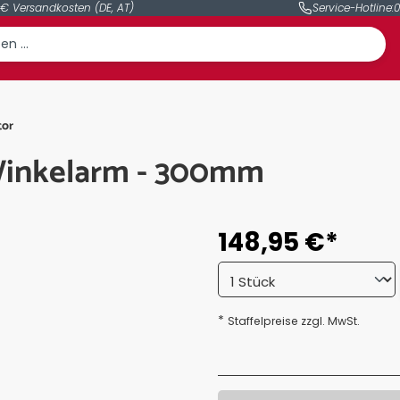
 € Versandkosten (DE, AT)
Service-Hotline:
0
tor
Winkelarm - 300mm
148,95 €*
*
Staffelpreise zzgl. MwSt.