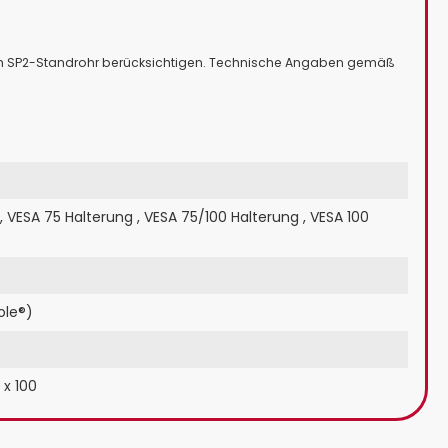
 am SP2-Standrohr berücksichtigen. Technische Angaben gemäß
,
VESA 75 Halterung
,
VESA 75/100 Halterung
,
VESA 100
ole®)
 x 100