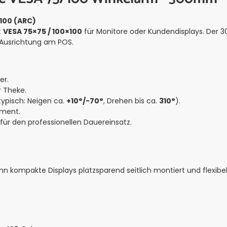
100 (ARC)
t
VESA 75×75 / 100×100
für Monitore oder Kundendisplays. Der 
e Ausrichtung am POS.
er.
r Theke.
typisch: Neigen ca.
+10°/−70°
, Drehen bis ca.
310°
).
ement.
 für den professionellen Dauereinsatz.
nn kompakte Displays platzsparend seitlich montiert und flexibel