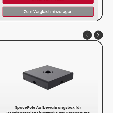
Zum Vergleich hinzufügen
SpacePole Aufbewahrungsbox für
S
Dockingstations/Netzteile am Kassenplatz