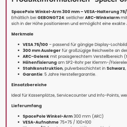
SpacePole Winkel-Arm 300 mm – VESA-Halterung 75/
Erhältlich bei
GEBONGT24
: seitlicher
ARC-Winkelarm
mi
sich in der Höhe positionieren und ermöglicht eine exakt
Merkmale
VESA 75/100
– passend für gängige Display-Lochbild
300 mm Ausleger
für großzügige Reichweite an de
ARC-Gelenk
mit praxisgerechtem Verstellbereich (
Höhenfixierung
am SP2-Rohr per Klemm-/Fixierel
Stahlkonstruktion
, pulverbeschichtet in
Schwarz
,
Garantie
: 5 Jahre Herstellergarantie.
Einsatzbereiche
Ideal für Kassenplätze, Servicecounter und Info-Points, we
Lieferumfang
SpacePole Winkel-Arm
300 mm (ARC)
VESA-Aufnahme
75×75 / 100×100