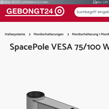
Über 40.000 zufriedene Kunden
Nur 1,95
springen
Zur Hauptnavigation springen
Haltesysteme
Monitorhalterungen
Monitorhalterung 1 Moni
SpacePole VESA 75/100 
Bildergalerie überspringen