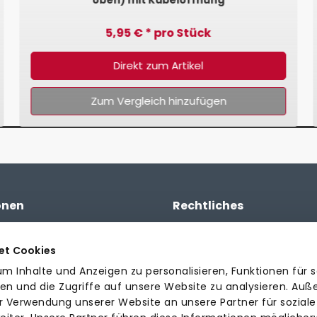
5,95 € * pro Stück
Direkt zum Artikel
Zum Vergleich hinzufügen
onen
Rechtliches
 Angebot
AGB
Datenschutzerklärung
et Cookies
n, Lieferzeiten & Rückgabe
Impressum
m Inhalte und Anzeigen zu personalisieren, Funktionen für s
en
en und die Zugriffe auf unsere Website zu analysieren. Au
er Verwendung unserer Website an unsere Partner für soziale