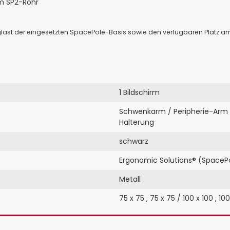
m SP2-Rohr
aglast der eingesetzten SpacePole-Basis sowie den verfügbaren Platz
1 Bildschirm
Schwenkarm / Peripherie-Arm
Halterung
schwarz
Ergonomic Solutions® (SpaceP
Metall
75 x 75
,
75 x 75 / 100 x 100
,
100