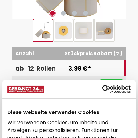
Anzahl
Stückpreis
Rabatt (%)
ab
12
Rollen
3,99 €*
3,79 €*
-5
%
ab
36
Rollen
3,49 €*
-12.5
%
ab
72
Rollen
Diese Webseite verwendet Cookies
3,09 €*
-22.6
%
ab
108
Rollen
Wir verwenden Cookies, um Inhalte und
2,59 €*
-35.1
%
Anzeigen zu personalisieren, Funktionen für
ab
180
Rollen
soziale Medien anbieten zu können und die