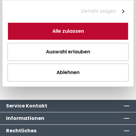
Andere Sonderwünsche?
Jetzt Angebot anfordern!
Details zeigen
Artikel-Nr.:
EP46-81-40E
Alle zulassen
Beschreibung
Auswahl erlauben
Gerätezuordnung
Ablehnen
Hersteller
Service Kontakt
Informationen
Rechtliches