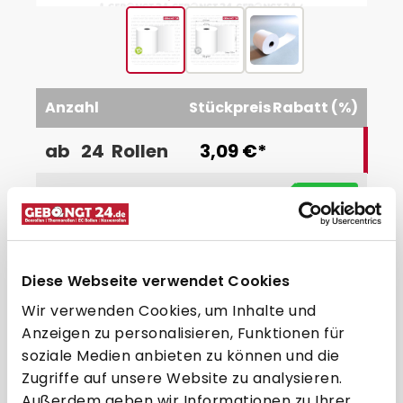
Anzahl
Stückpreis
Rabatt (%)
ab
24
Rollen
3,09 €*
2,99 €*
-3.2
%
ab
48
Rollen
2,89 €*
-6.5
%
ab
96
Rollen
Diese Webseite verwendet Cookies
2,74 €*
-11.3
%
ab
360
Rollen
Wir verwenden Cookies, um Inhalte und
2,64 €*
-14.6
%
ab
720
Rollen
Anzeigen zu personalisieren, Funktionen für
soziale Medien anbieten zu können und die
2,34 €*
-24.3
%
ab
1728
Rollen
Zugriffe auf unsere Website zu analysieren.
Außerdem geben wir Informationen zu Ihrer