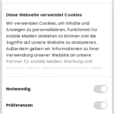
Auf Lager, Lieferzeit: 3-5 Werktage
Versandbedingungen
Diese Webseite verwendet Cookies
Wir verwenden Cookies, um Inhalte und
Haben Sie noch Wünsche?
Anzeigen zu personalisieren, Funktionen für
Besonders hohe Stückzahlen zu Palettenpreisen?
soziale Medien anbieten zu können und die
Spezialgrößen oder Bonrollen in individuellem Design?
Zugriffe auf unsere Website zu analysieren.
Andere Sonderwünsche?
Außerdem geben wir Informationen zu Ihrer
Jetzt Angebot anfordern!
Verwendung unserer Website an unsere
Artikel-Nr.:
GB-20086
Partner für soziale Medien, Werbung und
Analysen weiter. Unsere Partner führen diese
Informationen möglicherweise mit weiteren
Daten zusammen, die Sie ihnen bereitgestellt
Einwilligungsauswahl
Beschreibung
haben oder die sie im Rahmen Ihrer Nutzung
Notwendig
der Dienste gesammelt haben.
Hersteller
Präferenzen