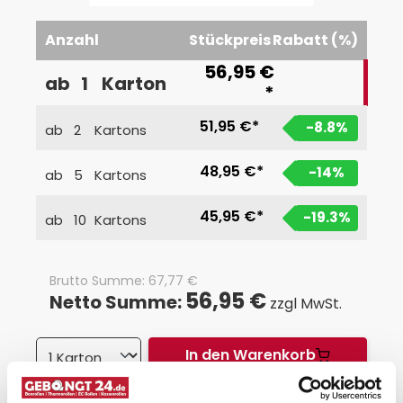
Anzahl
Stückpreis
Rabatt (%)
56,95 €
ab
1
Karton
*
51,95 €*
-8.8
%
ab
2
Kartons
48,95 €*
-14
%
ab
5
Kartons
45,95 €*
-19.3
%
ab
10
Kartons
Brutto Summe:
67,77
€
56,95 €
Netto Summe:
zzgl MwSt.
In den Warenkorb
*
Staffelpreise zzgl. MwSt.