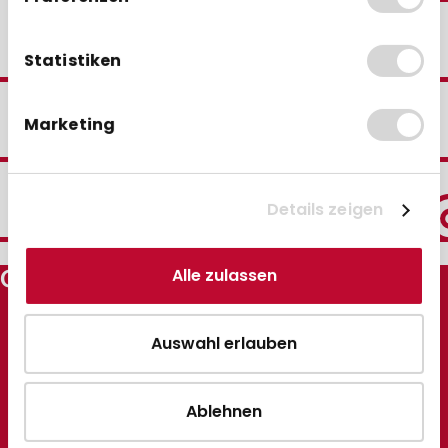
30 Jahre Erfahrung
Statistiken
Sparen durch
Marketing
Staffelpreise
Schnelle Lieferung
Details zeigen
GEBONGT24
Alle zulassen
Ihr individuelles Angebot ist
so gut wie gebongt.
Auswahl erlauben
Ihr Individuelles Angebot
Ablehnen