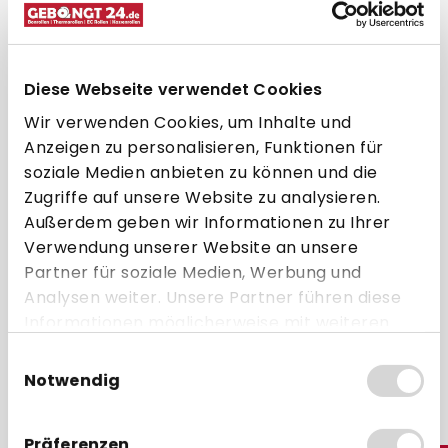
Etiketten
Halterungen
Diese Webseite verwendet Cookies
Weiteres Zubehör
Wir verwenden Cookies, um Inhalte und
Anzeigen zu personalisieren, Funktionen für
soziale Medien anbieten zu können und die
Produkte filtern
Zugriffe auf unsere Website zu analysieren.
Außerdem geben wir Informationen zu Ihrer
Keine Produkte gefunden.
Verwendung unserer Website an unsere
Partner für soziale Medien, Werbung und
Analysen weiter. Unsere Partner führen diese
Informationen möglicherweise mit weiteren
Daten zusammen, die Sie ihnen bereitgestellt
Einwilligungsauswahl
haben oder die sie im Rahmen Ihrer Nutzung
Notwendig
der Dienste gesammelt haben.
Individuelle Beratung
Präferenzen