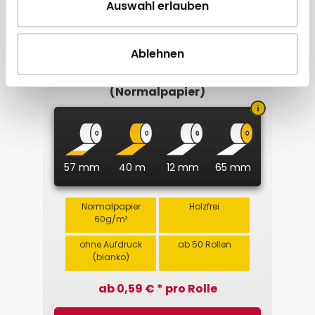
Auswahl erlauben
Ablehnen
Kassenrolle 57 x 40m x 12
(Normalpapier)
57 mm
40 m
12 mm
65 mm
Normalpapier
Holzfrei
60g/m²
ohne Aufdruck
ab 50 Rollen
(blanko)
ab 0,59 € * pro Rolle