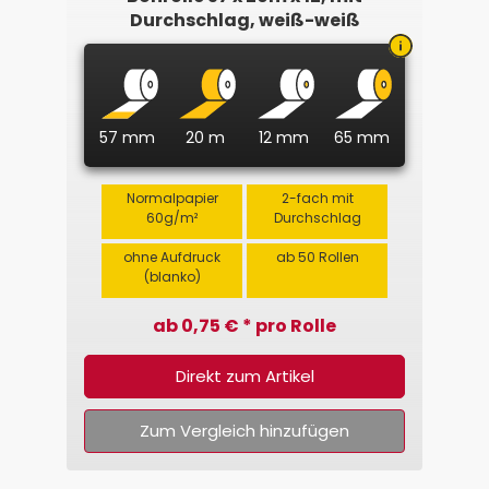
Durchschlag, weiß-weiß
57 mm
20 m
12 mm
65 mm
Normalpapier
2-fach mit
60g/m²
Durchschlag
ohne Aufdruck
ab 50 Rollen
(blanko)
ab 0,75 € * pro Rolle
Direkt zum Artikel
Zum Vergleich hinzufügen