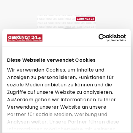
Diese Webseite verwendet Cookies
Wir verwenden Cookies, um Inhalte und
Anzeigen zu personalisieren, Funktionen für
Kassenrolle 57 x 30m x 12
soziale Medien anbieten zu können und die
(Normalpapier)
Zugriffe auf unsere Website zu analysieren.
Außerdem geben wir Informationen zu Ihrer
Verwendung unserer Website an unsere
Partner für soziale Medien, Werbung und
57 mm
30 m
12 mm
57 mm
Analysen weiter. Unsere Partner führen diese
Informationen möglicherweise mit weiteren