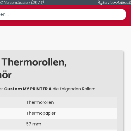
 € Versandkosten (DE, AT)
Service-Hotline:
0
Thermorollen,
hör
er
Custom MY PRINTER A
die folgenden Rollen:
Thermorollen
Thermopapier
57 mm