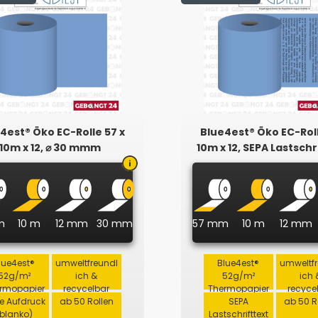
4est® Öko EC-Rolle 57 x
Blue4est® Öko EC-Roll
10m x 12, ⌀ 30 mmm
10m x 12, SEPA Lastschr
m
10 m
12 mm
30 mm
57 mm
10 m
12 mm
lue4est®
umweltfreundl
Blue4est®
umweltf
52g/m²
ich &
52g/m²
ich 
rmopapier
recycelbar
Thermopapier
recyce
e Aufdruck
ab 50 Rollen
SEPA
ab 50 R
(blanko)
Lastschrifttext