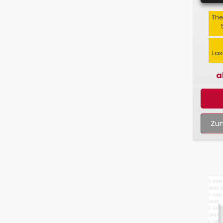
The
Las
a
Zum