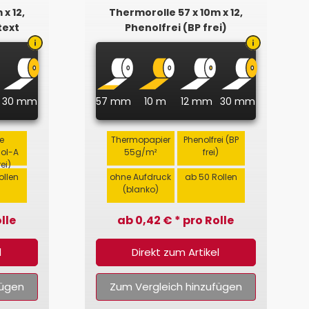
x 12,
Thermorolle 57 x 10m x 12,
text
Phenolfrei (BP frei)
30 mm
57 mm
10 m
12 mm
30 mm
e
Thermopapier
Phenolfrei (BP
nol-A
55g/m²
frei)
rei)
ollen
ohne Aufdruck
ab 50 Rollen
(blanko)
lle
ab 0,42 € * pro Rolle
l
Direkt zum Artikel
fügen
Zum Vergleich hinzufügen