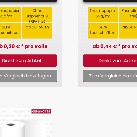
rmopapier
Ohne
Thermopapier
Phenolfr
55g/m²
Bisphenol-A
55g/m²
frei
(BPA frei)
SEPA
ab 50 Rollen
SEPA
ab 50 R
tschrifttext
Lastschrifttext
b 0,28 € * pro Rolle
ab 0,44 € * pro Ro
Direkt zum Artikel
Direkt zum Artike
 Vergleich hinzufügen
Zum Vergleich hinzu