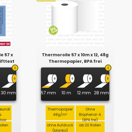
e 57 x
Thermorolle 57 x 10m x 12, 48g
ifttext
Thermopapier, BPA frei
30 mm
57 mm
10 m
12 mm
28 mm
reundl
Thermopapier
Ohne
&
48g/m²
Bisphenol-A
lbar
(BPA frei)
ollen
ohne Aufdruck
ab 20 Rollen
(blanko)