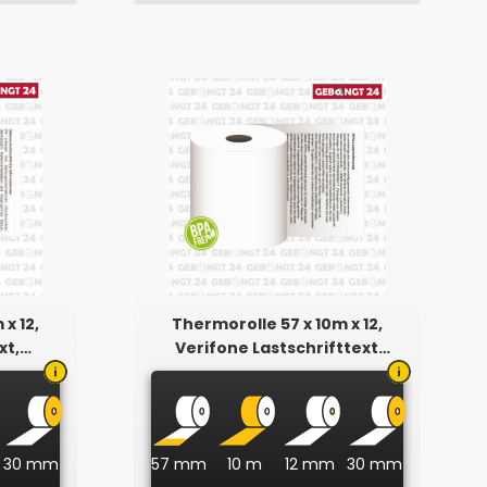
x 12,
Thermorolle 57 x 10m x 12,
xt,
Verifone Lastschrifttext
(ehemals Intercard)
30 mm
57 mm
10 m
12 mm
30 mm