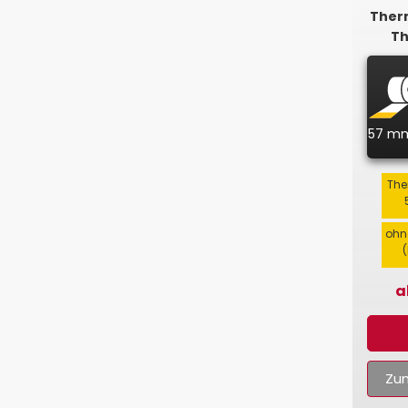
Therm
Th
57 m
The
ohn
a
Zum