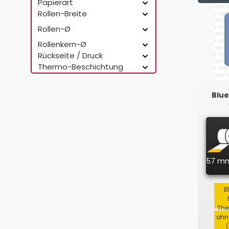
Papierart
Rollen-Breite
Rollen-Ø
Rollenkern-Ø
Rückseite / Druck
Thermo-Beschichtung
Blue
57 m
B
The
ohn