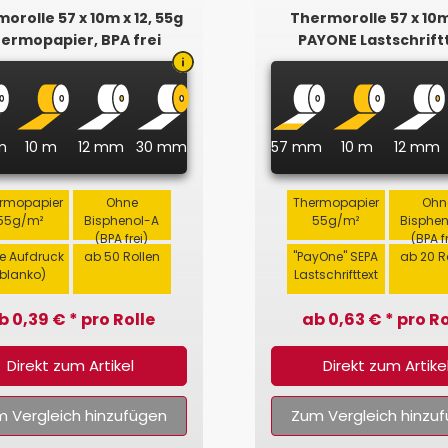
orolle 57 x 10m x 12, 55g
Thermorolle 57 x 10m 
ermopapier, BPA frei
PAYONE Lastschrift
m
10 m
12 mm
30 mm
57 mm
10 m
12 mm
rmopapier
Ohne
Thermopapier
Ohn
55g/m²
Bisphenol-A
55g/m²
Bisphe
(BPA frei)
(BPA f
e Aufdruck
ab 50 Rollen
"PayOne" SEPA
ab 20 R
(blanko)
Lastschrifttext
b 0,39 € * pro Rolle
ab 0,63 € * pro Ro
Direkt zum Artikel
Direkt zum Artike
 Vergleich hinzufügen
Zum Vergleich hinzu