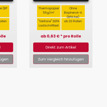
ei (BP
Thermopapier
Ohne
)
55g/m²
Bisphenol-A
(BPA frei)
ollen
"Verifone" SEPA
ab 20 Rollen
Lastschrifttext
lle
ab 0,63 € * pro Rolle
l
Direkt zum Artikel
fügen
Zum Vergleich hinzufügen