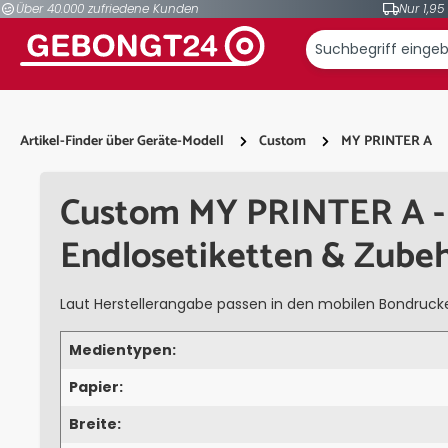
Über 40.000 zufriedene Kunden
Nur 1,95
springen
Zur Hauptnavigation springen
Artikel-Finder über Geräte-Modell
Custom
MY PRINTER A
Custom MY PRINTER A - 
Endlosetiketten & Zube
Laut Herstellerangabe passen in den mobilen Bondruck
Medientypen:
Papier:
Breite: