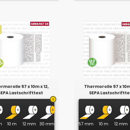
rmorolle 57 x 10m x 12,
Thermorolle 57 x 10m 
SEPA Lastschrifttext
SEPA Lastschriftte
Phenolfrei
m
10 m
12 mm
30 mm
57 mm
10 m
12 mm