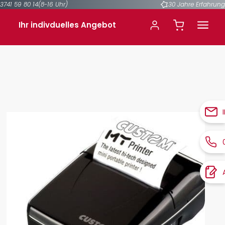
3741 59 80 14
(8-16 Uhr)
30 Jahre Erfahrung
Ihr indivduelles Angebot