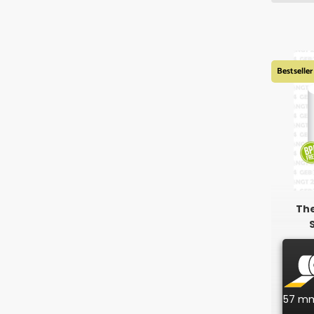
Bestseller
The
57 m