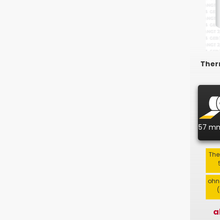
Therm
57 m
The
ohn
a