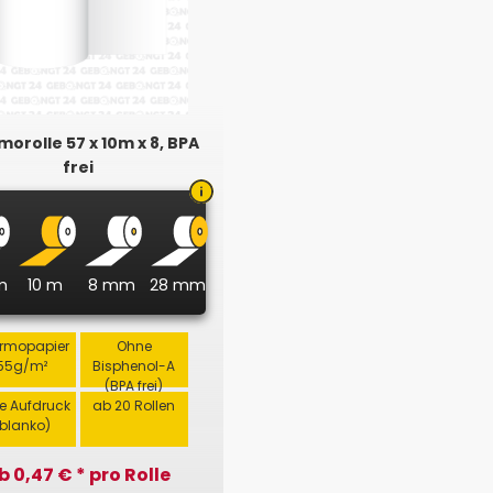
orolle 57 x 10m x 8, BPA
frei
m
10 m
8 mm
28 mm
rmopapier
Ohne
55g/m²
Bisphenol-A
(BPA frei)
e Aufdruck
ab 20 Rollen
(blanko)
b 0,47 € * pro Rolle