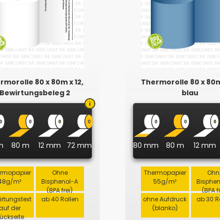
rmorolle 80 x 80m x 12,
Thermorolle 80 x 80m
Bewirtungsbeleg 2
blau
m
80 m
12 mm
72 mm
80 mm
80 m
12 mm
rmopapier
Ohne
Thermopapier
Ohn
48g/m²
Bisphenol-A
55g/m²
Bisphe
(BPA frei)
(BPA f
irtungstext
ab 40 Rollen
ohne Aufdruck
ab 30 R
auf der
(blanko)
ückseite