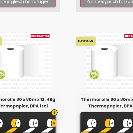
 Vergleich hinzufügen
Zum Vergleich hinzu
Bestseller
orolle 80 x 80m x 12, 48g
Thermorolle 80 x 80m x
ermopapier, BPA frei
Thermopapier, BPA 