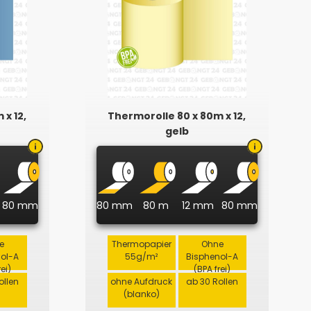
 x 12,
Thermorolle 80 x 80m x 12,
gelb
80 mm
80 mm
80 m
12 mm
80 mm
e
Thermopapier
Ohne
nol-A
55g/m²
Bisphenol-A
rei)
(BPA frei)
ollen
ohne Aufdruck
ab 30 Rollen
(blanko)