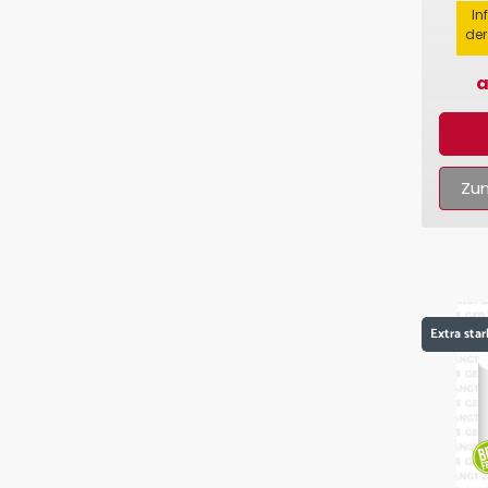
In
der
a
Zum
Extra star