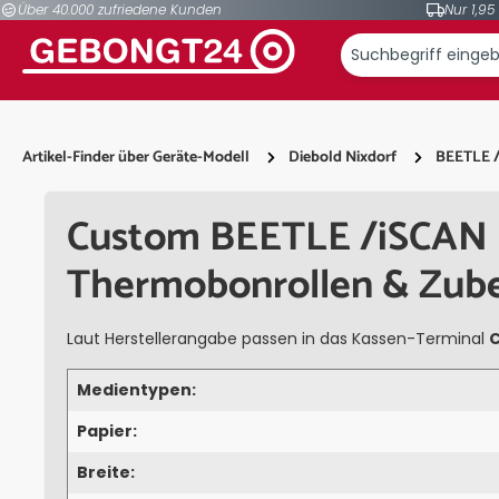
Über 40.000 zufriedene Kunden
Nur 1,95
springen
Zur Hauptnavigation springen
Artikel-Finder über Geräte-Modell
Diebold Nixdorf
BEETLE /
Custom BEETLE /iSCAN 
Thermobonrollen & Zub
Laut Herstellerangabe passen in das Kassen-Terminal
C
Medientypen:
Papier:
Breite: