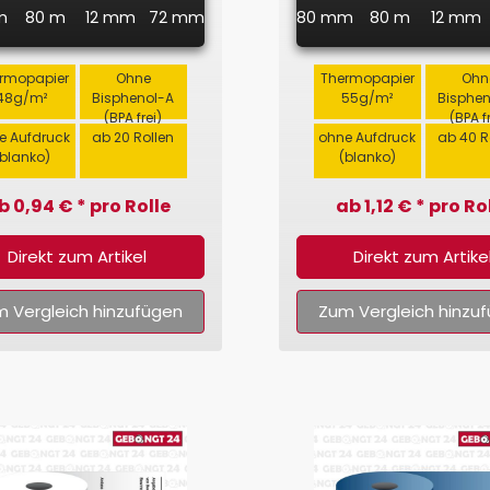
m
80 m
12 mm
72 mm
80 mm
80 m
12 mm
rmopapier
Ohne
Thermopapier
Ohn
48g/m²
Bisphenol-A
55g/m²
Bisphe
(BPA frei)
(BPA f
e Aufdruck
ab 20 Rollen
ohne Aufdruck
ab 40 R
(blanko)
(blanko)
b 0,94 € * pro Rolle
ab 1,12 € * pro Ro
Direkt zum Artikel
Direkt zum Artike
 Vergleich hinzufügen
Zum Vergleich hinzu