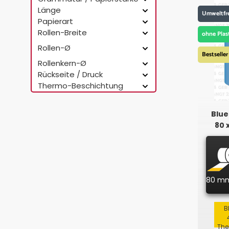
Länge
Umweltfr
Papierart
Rollen-Breite
ohne Plas
Rollen-Ø
Bestseller
Rollenkern-Ø
Rückseite / Druck
Thermo-Beschichtung
Blue
80 
80 m
B
The