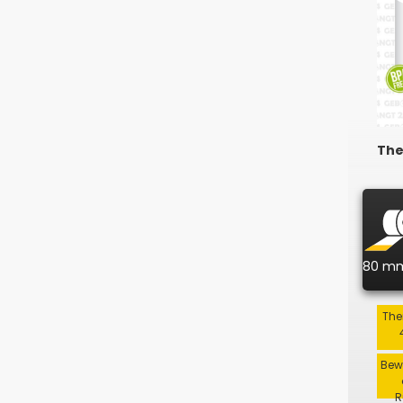
The
80 m
The
Bew
R