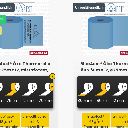
eundlich
Umweltfreundlich
tik
4est® Öko Thermorolle
Blue4est® Öko Therm
x 75m x 12, mit Infotext,
80 x 80m x 12, ⌀ 75mm
Plastikfrei
m
75 m
12 mm
70 mm
80 mm
80 m
12 mm
lue4est®
umweltfreundl
Blue4est®
umweltf
48g/m²
ich &
48g/m²
ich 
rmopapier
recycelbar
Thermopapier
recyce