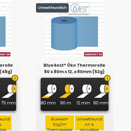
Umweltfreundlich
orolle
Blue4est® Öko Thermorolle
 (48g)
80 x 80m x 12, ⌀ 80mm (52g)
75 mm
80 mm
80 m
12 mm
80 mm
reundl
Blue4est®
umweltfreundl
&
52g/m²
ich &
lbar
Thermopapier
recycelbar