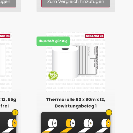
fügen
Zum Vergleich hinzufügen
dauerhaft günstig
 12, 55g
Thermorolle 80 x 80m x 12,
frei
Bewirtungsbeleg 1