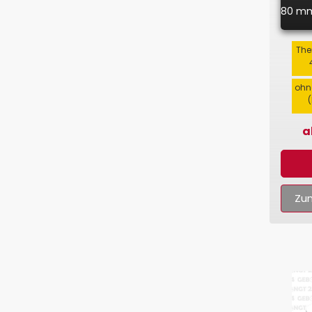
80 m
The
ohn
a
Zum