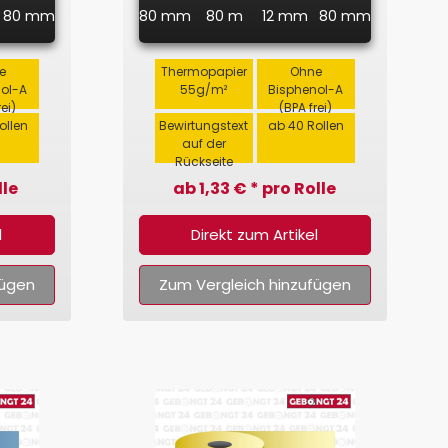
80 mm
80 mm
80 m
12 mm
80 mm
e
Thermopapier
Ohne
nol-A
55g/m²
Bisphenol-A
rei)
(BPA frei)
ollen
Bewirtungstext
ab 40 Rollen
auf der
Rückseite
lle
ab 1,33 € * pro Rolle
l
Direkt zum Artikel
fügen
Zum Vergleich hinzufügen