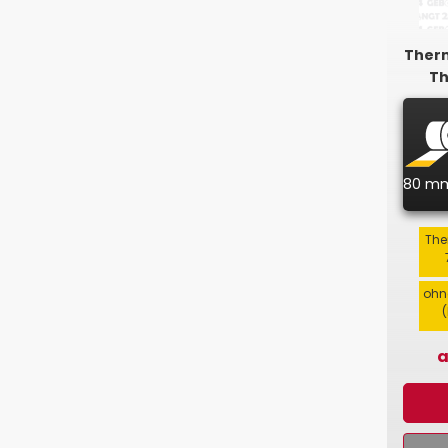
Therm
Th
80 m
The
ohn
a