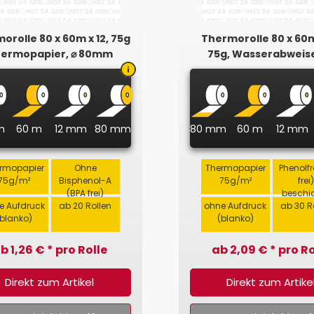
orolle 80 x 60m x 12, 75g
Thermorolle 80 x 60m
ermopapier, ⌀ 80mm
75g, Wasserabweis
Phenolfrei
m
60 m
12 mm
80 mm
80 mm
60 m
12 mm
rmopapier
Ohne
Thermopapier
Phenolfr
75g/m²
Bisphenol-A
75g/m²
frei)
(BPA frei)
beschic
e Aufdruck
ab 20 Rollen
ohne Aufdruck
ab 30 R
(blanko)
(blanko)
b 1,26 € * pro Rolle
ab 2,09 € * pro Ro
Direkt zum Artikel
Direkt zum Artike