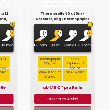
 x 12,
Thermorolle 80 x 80m -
end,
Coreless, 55g Thermopapier
80 mm
80 mm
80 m
Kernlos
80 mm
ei (BP
Thermopapier
Ohne
,
55g/m²
Bisphenol-A
htet
(BPA frei)
ollen
ohne Aufdruck
ab 40 Rollen
(blanko)
lle
ab 1,19 € * pro Rolle
l
Direkt zum Artikel