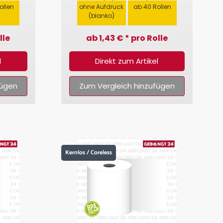
ollen
ohne Aufdruck
ab 40 Rollen
(blanko)
lle
ab 1,43 € * pro Rolle
l
Direkt zum Artikel
fügen
Zum Vergleich hinzufügen
Kernlos / Coreless