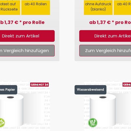
fotest auf
ab 40 Rollen
ohne Aufdruck
ab 40 R
 Rückseite
(blanko)
b 1,37 € * pro Rolle
ab 1,37 € * pro Ro
Direkt zum Artikel
Direkt zum Artike
 Vergleich hinzufügen
Zum Vergleich hinzu
kes Papier
Wasserabweisend