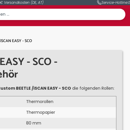
 € Versandkosten (DE, AT)
Service-Hotline:
0
iSCAN EASY - SCO
EASY - SCO -
ehör
ustom BEETLE /iSCAN EASY - SCO
die folgenden Rollen:
Thermorollen
Thermopapier
80 mm