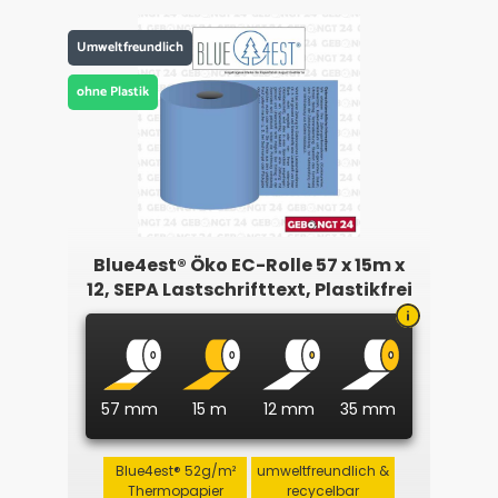
Umweltfreundlich
ohne Plastik
Blue4est® Öko EC-Rolle 57 x 15m x
12, SEPA Lastschrifttext, Plastikfrei
57 mm
15 m
12 mm
35 mm
Blue4est® 52g/m²
umweltfreundlich &
Thermopapier
recycelbar