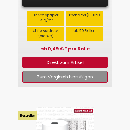
Thermopapier
Phenolfrei (BP frei)
55g/m²
ohne Aufdruck
ab 50 Rollen
(blanko)
ab 0,49 € * pro Rolle
Direkt zum Artikel
Zum Vergleich hinzufügen
Bestseller