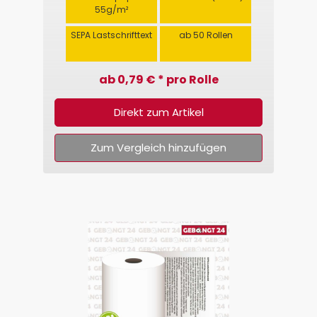
55g/m²
SEPA Lastschrifttext
ab 50 Rollen
ab 0,79 € * pro Rolle
Direkt zum Artikel
Zum Vergleich hinzufügen