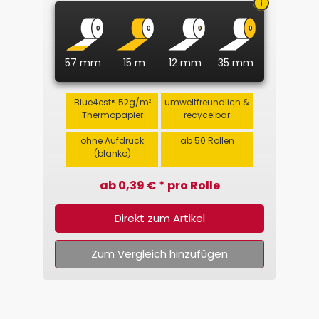
57 mm
15 m
12 mm
35 mm
Blue4est® 52g/m²
umweltfreundlich &
Thermopapier
recycelbar
ohne Aufdruck
ab 50 Rollen
(blanko)
ab 0,39 € * pro Rolle
Direkt zum Artikel
Zum Vergleich hinzufügen