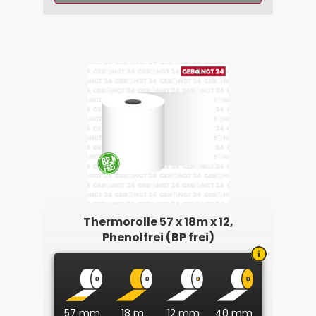
Thermorolle 57 x 18m x 12,
Phenolfrei (BP frei)
57 mm
18 m
12 mm
40 mm