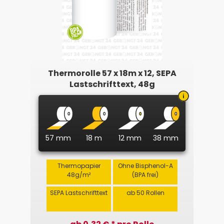
Thermorolle 57 x 18m x 12, SEPA
Lastschrifttext, 48g
57 mm
18 m
12 mm
38 mm
Thermopapier
Ohne Bisphenol-A
48g/m²
(BPA frei)
SEPA Lastschrifttext
ab 50 Rollen