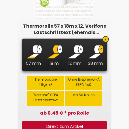
Thermorolle 57 x 18m x 12, Verifone
Lastschrifttext (ehemals
Intercard)
57 mm
18 m
12 mm
38 mm
Thermopapier
Ohne Bisphenol-A
48g/m²
(BPA frei)
"Verifone" SEPA
ab 50 Rollen
Lastschrifttext
ab 0,48 € * pro Rolle
Direkt zum Artikel