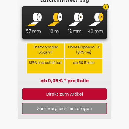
Lastschrifttext, 55g
57 mm
18 m
12 mm
40 mm
Thermopapier
Ohne Bisphenol-A
55g/m²
(BPA frei)
SEPA Lastschrifttext
ab 50 Rollen
ab 0,35 € * pro Rolle
Direkt zum Artikel
Zum Vergleich hinzufügen