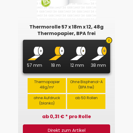
Thermorolle 57 x 18m x 12, 48g
Thermopapier, BPA frei
57 mm
18 m
12 mm
38 mm
Thermopapier
Ohne Bisphenol-A
48g/m²
(BPA frei)
ohne Aufdruck
ab 50 Rollen
(blanko)
ab 0,31 € * pro Rolle
Direkt zum Artikel