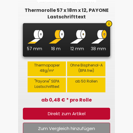
Thermorolle 57 x 18m x 12, PAYONE
Lastschrifttext
57 mm
18 m
12 mm
38 mm
Thermopapier
Ohne Bisphenol-A
48g/m²
(BPA frei)
"Payone" SEPA
ab 50 Rollen
Lastschrifttext
ab 0,48 € * pro Rolle
Direkt zum Artikel
Zum Vergleich hinzufügen