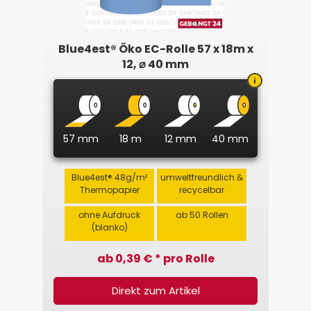
Blue4est® Öko EC-Rolle 57 x 18m x
12, ⌀ 40 mm
57 mm
18 m
12 mm
40 mm
Blue4est® 48g/m²
umweltfreundlich &
Thermopapier
recycelbar
ohne Aufdruck
ab 50 Rollen
(blanko)
ab 0,39 € * pro Rolle
Direkt zum Artikel