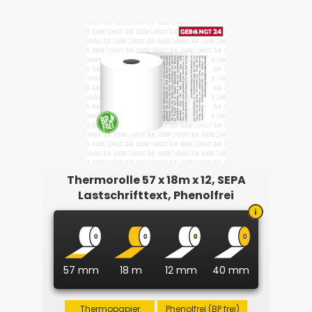
Thermorolle 57 x 18m x 12, SEPA
Lastschrifttext, Phenolfrei
57 mm
18 m
12 mm
40 mm
Thermopapier
Phenolfrei (BP frei)