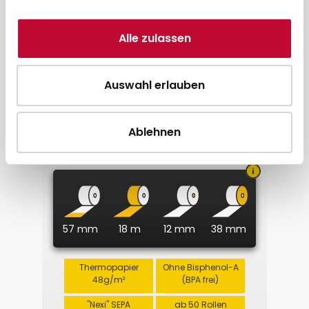
Alle zulassen
Auswahl erlauben
Ablehnen
Thermorolle 57 x 18m x 12, NEXI
Lastschrifttext (ehemals
Concardis)
57 mm
18 m
12 mm
38 mm
Thermopapier
Ohne Bisphenol-A
48g/m²
(BPA frei)
"Nexi" SEPA
ab 50 Rollen