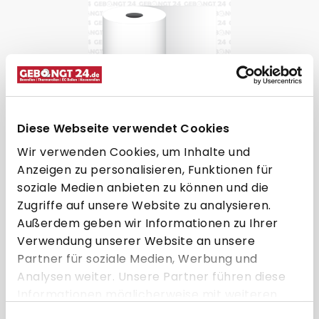
Diese Webseite verwendet Cookies
Kassenrolle 57 x 30m x 12
Wir verwenden Cookies, um Inhalte und
(Normalpapier)
Anzeigen zu personalisieren, Funktionen für
soziale Medien anbieten zu können und die
Zugriffe auf unsere Website zu analysieren.
Außerdem geben wir Informationen zu Ihrer
57 mm
30 m
12 mm
57 mm
Verwendung unserer Website an unsere
Partner für soziale Medien, Werbung und
Normalpapier
Holzfrei
Analysen weiter. Unsere Partner führen diese
60g/m²
Informationen möglicherweise mit weiteren
ohne Aufdruck
ab 100 Rollen
Daten zusammen, die Sie ihnen bereitgestellt