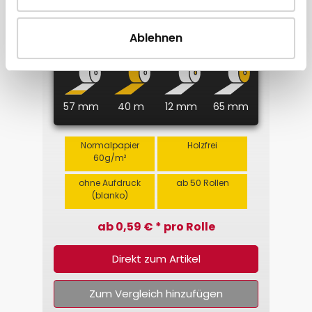
Kassenrolle 57 x 40m x 12
(Normalpapier)
Ablehnen
57 mm
40 m
12 mm
65 mm
Normalpapier
Holzfrei
60g/m²
ohne Aufdruck
ab 50 Rollen
(blanko)
ab 0,59 € * pro Rolle
Direkt zum Artikel
Zum Vergleich hinzufügen