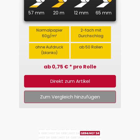
57 mm
20 m
12 mm
65 mm
Normalpapier
2-fach mit
60g/m²
Durchschlag
ohne Aufdruck
ab 50 Rollen
(blanko)
ab 0,75 € * pro Rolle
Direkt zum Artikel
Zum Vergleich hinzufügen