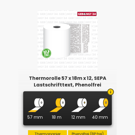
Thermorolle 57 x 18m x 12, SEPA
Lastschrifttext, Phenolfrei
57 mm
18 m
12 mm
40 mm
Thermopapier
Phenolfrei (BP frei)