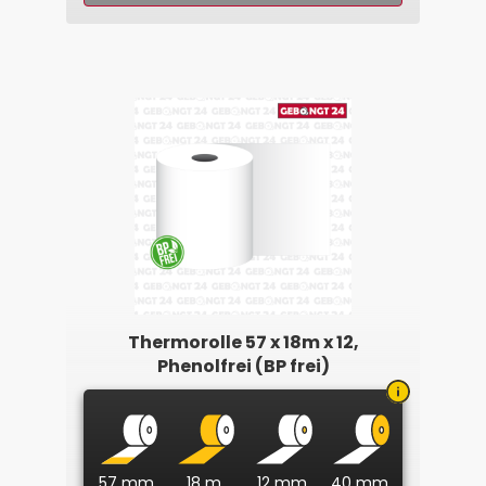
Thermorolle 57 x 18m x 12,
Phenolfrei (BP frei)
57 mm
18 m
12 mm
40 mm