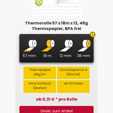
Thermorolle 57 x 18m x 12, 48g
Thermopapier, BPA frei
57 mm
18 m
12 mm
38 mm
Thermopapier
Ohne Bisphenol-A
48g/m²
(BPA frei)
ohne Aufdruck
ab 50 Rollen
(blanko)
ab 0,31 € * pro Rolle
Direkt zum Artikel