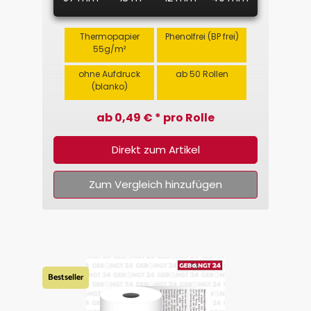
Thermopapier
Phenolfrei (BP frei)
55g/m²
ohne Aufdruck
ab 50 Rollen
(blanko)
ab 0,49 € * pro Rolle
Direkt zum Artikel
Zum Vergleich hinzufügen
Bestseller