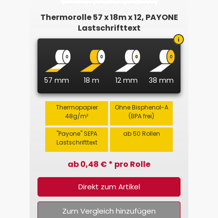
Thermorolle 57 x 18m x 12, PAYONE
Lastschrifttext
57 mm
18 m
12 mm
38 mm
Thermopapier
Ohne Bisphenol-A
48g/m²
(BPA frei)
"Payone" SEPA
ab 50 Rollen
Lastschrifttext
ab 0,48 € * pro Rolle
Direkt zum Artikel
Zum Vergleich hinzufügen