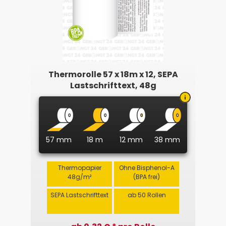
Thermorolle 57 x 18m x 12, SEPA
Lastschrifttext, 48g
57 mm
18 m
12 mm
38 mm
Thermopapier
Ohne Bisphenol-A
48g/m²
(BPA frei)
SEPA Lastschrifttext
ab 50 Rollen