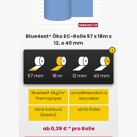
Blue4est® Öko EC-Rolle 57 x 18m x
12, ⌀ 40 mm
57 mm
18 m
12 mm
40 mm
Blue4est® 48g/m²
umweltfreundlich &
Thermopapier
recycelbar
ohne Aufdruck
ab 50 Rollen
(blanko)
ab 0,39 € * pro Rolle