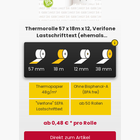
Thermorolle 57 x 18m x 12, Verifone
Lastschrifttext (ehemals
Intercard)
57 mm
18 m
12 mm
38 mm
Thermopapier
Ohne Bisphenol-A
48g/m²
(BPA frei)
"Verifone" SEPA
ab 50 Rollen
Lastschrifttext
ab 0,48 € * pro Rolle
Direkt zum Artikel