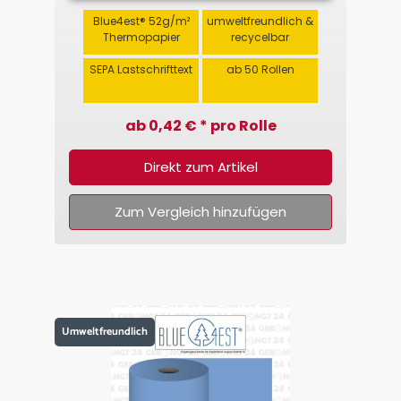
Blue4est® 52g/m²
umweltfreundlich &
Thermopapier
recycelbar
SEPA Lastschrifttext
ab 50 Rollen
ab 0,42 € * pro Rolle
Direkt zum Artikel
Zum Vergleich hinzufügen
Umweltfreundlich