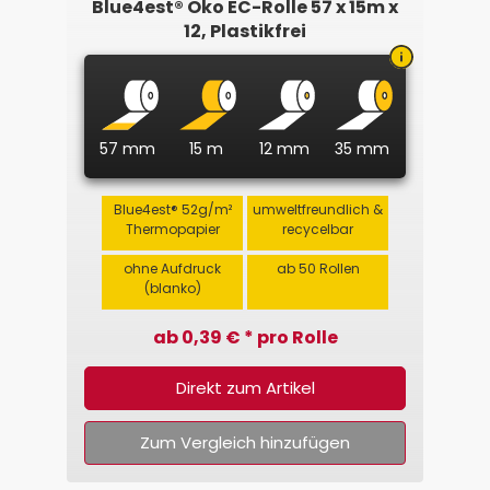
Blue4est® Öko EC-Rolle 57 x 15m x
12, Plastikfrei
57 mm
15 m
12 mm
35 mm
Blue4est® 52g/m²
umweltfreundlich &
Thermopapier
recycelbar
ohne Aufdruck
ab 50 Rollen
(blanko)
ab 0,39 € * pro Rolle
Direkt zum Artikel
Zum Vergleich hinzufügen