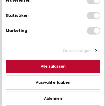
Präferenzen
Statistiken
Marketing
Thermorolle 57 x 18m x 12, NEXI
Details zeigen
Lastschrifttext (ehemals
Concardis)
Alle zulassen
57 mm
18 m
12 mm
38 mm
Auswahl erlauben
Thermopapier
Ohne Bisphenol-A
48g/m²
(BPA frei)
Ablehnen
"Nexi" SEPA
ab 50 Rollen