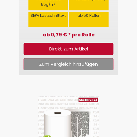
55g/m²
SEPA Lastschrifttext
ab 50 Rollen
ab 0,79 € * pro Rolle
Direkt zum Artikel
Zum Vergleich hinzufügen