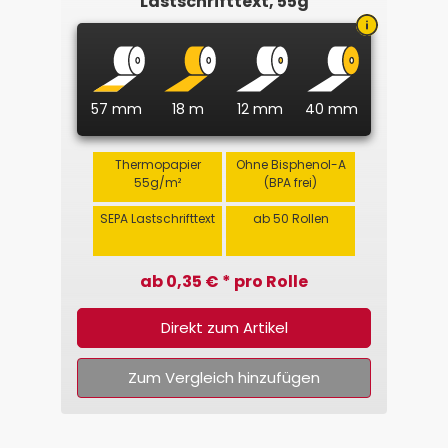
Lastschrifttext, 55g
57 mm
18 m
12 mm
40 mm
Thermopapier
Ohne Bisphenol-A
55g/m²
(BPA frei)
SEPA Lastschrifttext
ab 50 Rollen
ab 0,35 € * pro Rolle
Direkt zum Artikel
Zum Vergleich hinzufügen