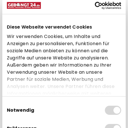
57 mm
18 m
12 mm
40 mm
Diese Webseite verwendet Cookies
Thermopapier
Ohne Bisphenol-A
Wir verwenden Cookies, um Inhalte und
55g/m²
(BPA frei)
Anzeigen zu personalisieren, Funktionen für
ohne Aufdruck
ab 50 Rollen
soziale Medien anbieten zu können und die
(blanko)
Zugriffe auf unsere Website zu analysieren.
ab 0,34 € * pro Rolle
Außerdem geben wir Informationen zu Ihrer
Verwendung unserer Website an unsere
Direkt zum Artikel
Partner für soziale Medien, Werbung und
Analysen weiter. Unsere Partner führen diese
Zum Vergleich hinzufügen
Informationen möglicherweise mit weiteren
Daten zusammen, die Sie ihnen bereitgestellt
Einwilligungsauswahl
haben oder die sie im Rahmen Ihrer Nutzung
Notwendig
der Dienste gesammelt haben.