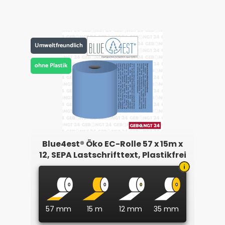
Umweltfreundlich
ohne Plastik
Blue4est® Öko EC-Rolle 57 x 15m x
12, SEPA Lastschrifttext, Plastikfrei
57 mm
15 m
12 mm
35 mm