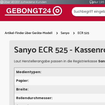
Über 40.000 zufriedene Kunden
Nur 1,95
springen
Zur Hauptnavigation springen
Artikel-Finder über Geräte-Modell
Sanyo
ECR 525
Sanyo ECR 525 - Kassenr
Laut Herstellerangabe passen in die Registrierkasse
San
Medientypen:
Papier:
Breite:
Rollendurchmesser: