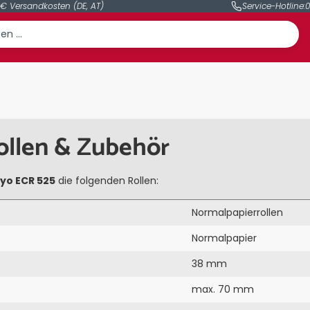
 € Versandkosten (DE, AT)
Service-Hotline:
0
ollen & Zubehör
yo ECR 525
die folgenden Rollen:
Normalpapierrollen
Normalpapier
38 mm
max. 70 mm