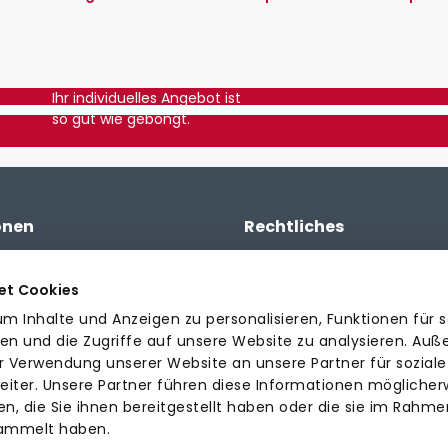
Ihr individuelles Angebot ist
so gut wie gebongt.
onen
Rechtliches
 Angebot
AGB
Datenschutzerklärung
et Cookies
n, Lieferzeiten & Rückgabe
Impressum
m Inhalte und Anzeigen zu personalisieren, Funktionen für s
en
en und die Zugriffe auf unsere Website zu analysieren. Au
er Verwendung unserer Website an unsere Partner für soziale
iter. Unsere Partner führen diese Informationen möglicher
 die Sie ihnen bereitgestellt haben oder die sie im Rahmen
sammelt haben.
d Gewerbetreibende.