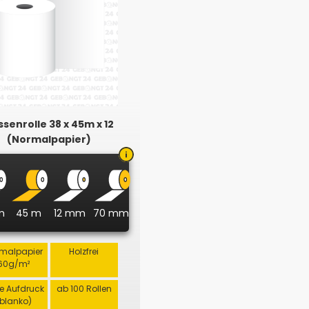
senrolle 38 x 45m x 12
(Normalpapier)
m
45 m
12 mm
70 mm
malpapier
Holzfrei
60g/m²
e Aufdruck
ab 100 Rollen
(blanko)