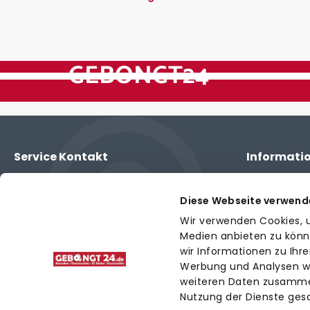
GEBONGT24
Service Kontakt
Informati
Montag bis Freitag von 8 - 16 Uhr
Individuelles
Kontakt
03741 598014
Tel.:
Diese Webseite verwend
Versandkoste
info@allcash-plauen.de
Wir verwenden Cookies, u
E-Mail:
Zahlungsart
Medien anbieten zu könn
wir Informationen zu Ihr
Werbung und Analysen we
weiteren Daten zusammen,
Nutzung der Dienste ge
Wir verkaufen ausschließlich an Unternehmer un