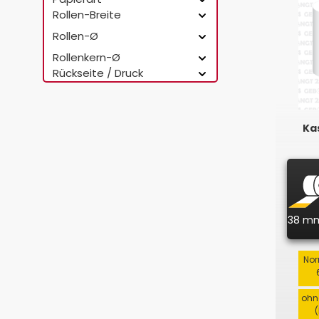
Rollen-Breite
Rollen-Ø
Rollenkern-Ø
Rückseite / Druck
Kas
38 m
Nor
ohn