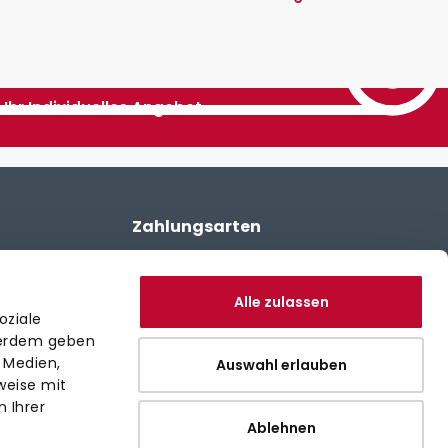
Ihr Individuelles Angebot
Zahlungsarten
Alle zulassen
oziale
ßerdem geben
 Medien,
Auswahl erlauben
weise mit
Versand
 Ihrer
Ablehnen