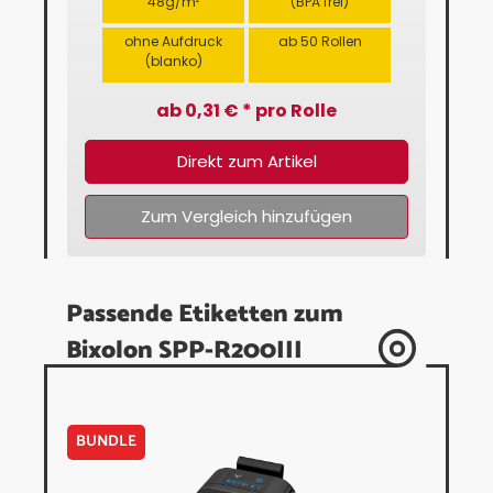
48g/m²
(BPA frei)
ohne Aufdruck
ab 50 Rollen
(blanko)
ab 0,31 € * pro Rolle
Direkt zum Artikel
Zum Vergleich hinzufügen
Passende Etiketten zum
Bixolon SPP-R200III
BUNDLE
Perma