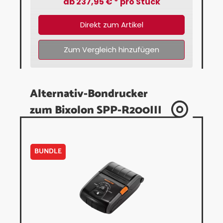
ab 237,95 € * pro Stück
Direkt zum Artikel
Zum Vergleich hinzufügen
Alternativ-Bondrucker
zum Bixolon SPP-R200III
BUNDLE
BUN