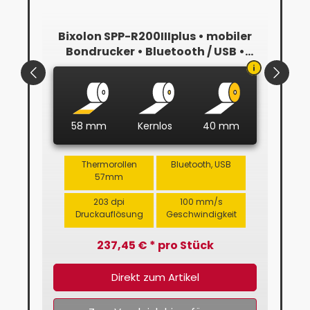
Bixolon SPP-R200IIIplus • mobiler
Bi
ekt
Bondrucker • Bluetooth / USB •
Thermodirekt • mit 50 Rollen
B
58 mm
Kernlos
40 mm
Thermorollen
Bluetooth, USB
57mm
203 dpi
100 mm/s
Druckauflösung
Geschwindigkeit
237,45 € * pro Stück
Direkt zum Artikel