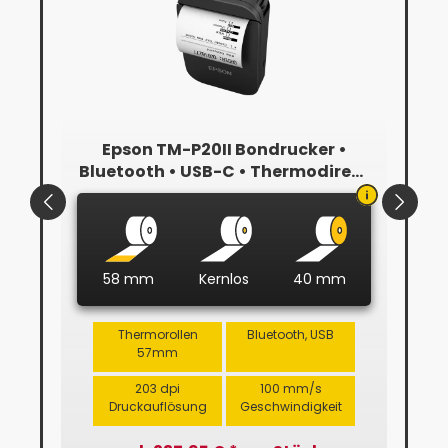
m x
Epson TM-P20II Bondrucker •
Li
r
Bluetooth • USB-C • Thermodirekt
10
• Schwarz
58 mm
Kernlos
40 mm
Thermorollen
Bluetooth, USB
57mm
203 dpi
100 mm/s
Druckauflösung
Geschwindigkeit