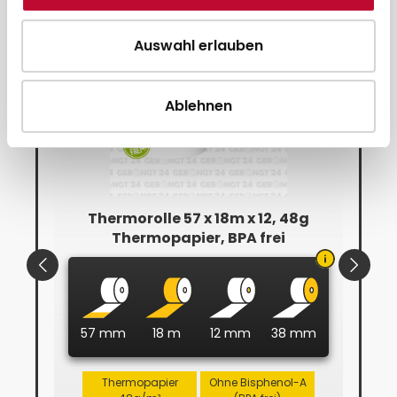
Auswahl erlauben
Bestseller
Bestse
Ablehnen
Thermorolle 57 x 18m x 12, 48g
ekt
Thermopapier, BPA frei
57 mm
18 m
12 mm
38 mm
Thermopapier
Ohne Bisphenol-A