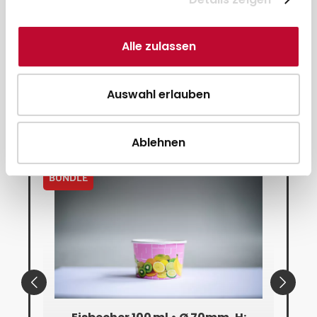
Beschreibung
Alle zulassen
Hersteller
Auswahl erlauben
Ähnliche Produkte
Ablehnen
BUNDLE
BUN
UMWE