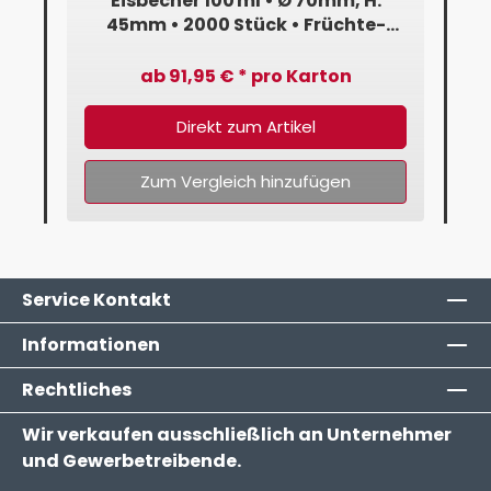
:
Eisbecher 100 ml • Ø 70mm, H:
45mm • 2000 Stück • Früchte-
Design
ab 91,95 € * pro Karton
Direkt zum Artikel
Zum Vergleich hinzufügen
Service Kontakt
Informationen
Rechtliches
Wir verkaufen ausschließlich an Unternehmer
und Gewerbetreibende.