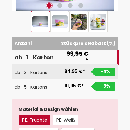
Anzahl
Stückpreis
Rabatt (%)
99,95 €
ab
1
Karton
*
94,95 €*
-5
%
ab
3
Kartons
91,95 €*
-8
%
ab
5
Kartons
auswählen
Material & Design wählen
PE, Früchte
PE, Weiß