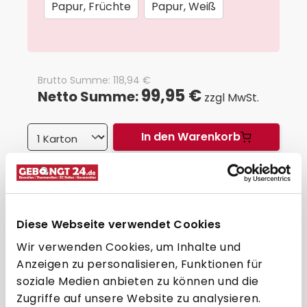
Papur, Früchte
Papur, Weiß
Brutto Summe:
118,94
€
99,95 €
Netto Summe:
zzgl MwSt.
In den Warenkorb
*
Staffelpreise zzgl. MwSt.
Auf Lager, Lieferzeit: 1-3 Werktage
Versandbedingungen
Diese Webseite verwendet Cookies
Wir verwenden Cookies, um Inhalte und
Haben Sie noch Wünsche?
Anzeigen zu personalisieren, Funktionen für
Besonders hohe Stückzahlen zu Palettenpreisen?
Spezialgrößen oder Bonrollen in individuellem Design?
soziale Medien anbieten zu können und die
Andere Sonderwünsche?
Zugriffe auf unsere Website zu analysieren.