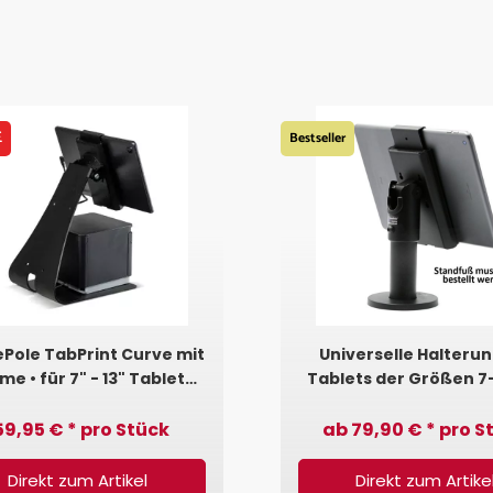
E
Bestseller
Pole TabPrint Curve mit
Universelle Halterun
e • für 7" - 13" Tablets •
Tablets der Größen 7-
ptional mit Drucker •
(SpacePole® U-Fra
Schwarz
59,95 € * pro Stück
ab 79,90 € * pro S
Direkt zum Artikel
Direkt zum Artike