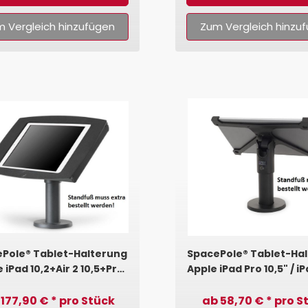
 Vergleich hinzufügen
Zum Vergleich hinzu
Pole® Tablet-Halterung
SpacePole® Tablet-Ha
 iPad 10,2+Air 2 10,5+Pro
Apple iPad Pro 10,5" / iP
10,5 (A-Frame)
/ iPad 10,2" (X-Fra
 177,90 € * pro Stück
ab 58,70 € * pro S