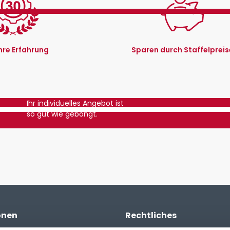
hre Erfahrung
Sparen durch Staffelpreis
Ihr individuelles Angebot ist
so gut wie gebongt.
onen
Rechtliches