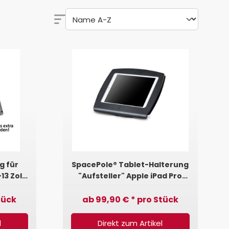
g für
SpacePole® Tablet-Halterung
13 Zoll
"Aufsteller" Apple iPad Pro
me)
12,9 (C-Frame)
tück
ab 99,90 € * pro Stück
l
Direkt zum Artikel