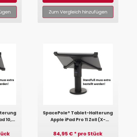
fügen
Zum Vergleich hinzufügen
lterung
SpacePole® Tablet-Halterung
ad 10,5"
Apple iPad Pro 11 Zoll (X-
me)
Frame)
tück
84,95 € * pro Stück