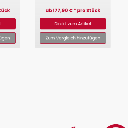
Frame)
Stück
ab 177,90 € * pro Stück
l
Direkt zum Artikel
fügen
Zum Vergleich hinzufügen