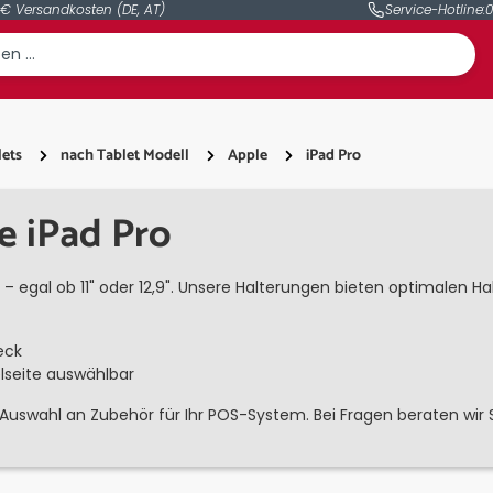
 € Versandkosten (DE, AT)
Service-Hotline:
0
lets
nach Tablet Modell
Apple
iPad Pro
e iPad Pro
o – egal ob 11" oder 12,9". Unsere Halterungen bieten optimalen H
eck
elseite auswählbar
swahl an Zubehör für Ihr POS-System. Bei Fragen beraten wir Sie