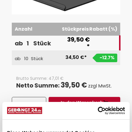
Anzahl
Stückpreis
Rabatt (%)
39,50 €
ab
1
Stück
*
34,50 €*
-12.7
%
ab
10
Stück
Brutto Summe:
47,01
€
39,50 €
Netto Summe:
zzgl MwSt.
In den Warenkorb
*
Staffelpreise zzgl. MwSt.
Auf Lager, Lieferzeit: 1-3 Werktage
Versandbedingungen