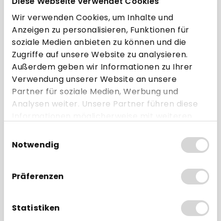
Diese Webseite verwendet Cookies
Wir verwenden Cookies, um Inhalte und
Anzeigen zu personalisieren, Funktionen für
Haben Sie noch Wünsche?
soziale Medien anbieten zu können und die
Besonders hohe Stückzahlen zu Palettenpreisen?
Spezialgrößen oder Bonrollen in individuellem Design?
Zugriffe auf unsere Website zu analysieren.
Andere Sonderwünsche?
Außerdem geben wir Informationen zu Ihrer
Jetzt Angebot anfordern!
Verwendung unserer Website an unsere
Partner für soziale Medien, Werbung und
Artikel-Nr.:
1013Y
Analysen weiter. Unsere Partner führen diese
Informationen möglicherweise mit weiteren
Daten zusammen, die Sie ihnen bereitgestellt
Einwilligungsauswahl
Beschreibung
haben oder die sie im Rahmen Ihrer Nutzung
Notwendig
der Dienste gesammelt haben.
Hersteller
Präferenzen
Accessory Items
Statistiken