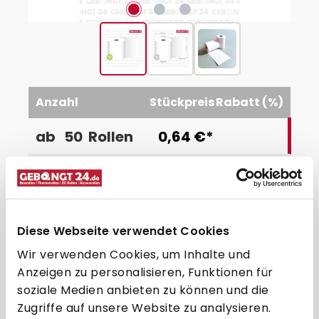
Anzahl
Stückpreis
Rabatt (%)
ab
50
Rollen
0,64 €*
0,57 €*
-10.9
%
ab
150
Rollen
0,54 €*
-15.6
%
ab
300
Rollen
Diese Webseite verwendet Cookies
0,48 €*
-25
%
ab
600
Rollen
Wir verwenden Cookies, um Inhalte und
Anzeigen zu personalisieren, Funktionen für
0,43 €*
-32.8
%
ab
1200
Rollen
soziale Medien anbieten zu können und die
Zugriffe auf unsere Website zu analysieren.
0,39 €*
-39.1
%
ab
2000
Rollen