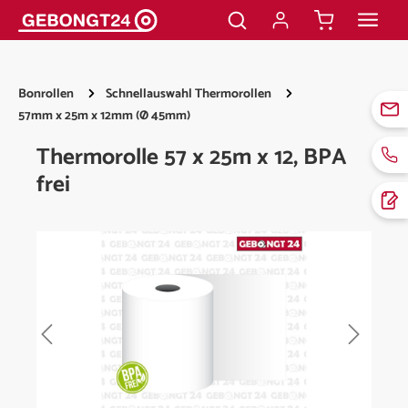
alt springen
Bonrollen
Schnellauswahl Thermorollen
57mm x 25m x 12mm (Ø 45mm)
Thermorolle 57 x 25m x 12, BPA
frei
Bildergalerie überspringen