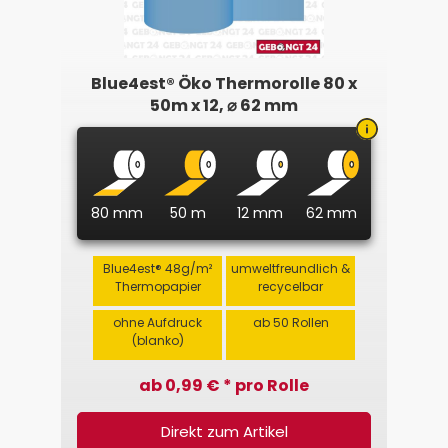
Blue4est® Öko Thermorolle 80 x
50m x 12, ⌀ 62 mm
80 mm
50 m
12 mm
62 mm
Blue4est® 48g/m²
umweltfreundlich &
Thermopapier
recycelbar
ohne Aufdruck
ab 50 Rollen
(blanko)
ab 0,99 € * pro Rolle
Direkt zum Artikel