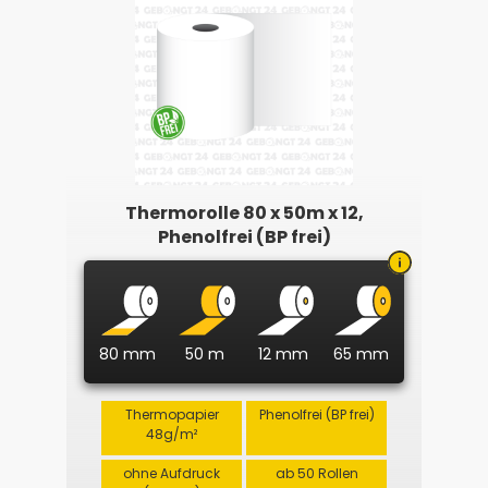
Thermorolle 80 x 50m x 12,
Phenolfrei (BP frei)
80 mm
50 m
12 mm
65 mm
Thermopapier
Phenolfrei (BP frei)
48g/m²
ohne Aufdruck
ab 50 Rollen