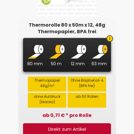
Thermorolle 80 x 50m x 12, 48g
Thermopapier, BPA frei
80 mm
50 m
12 mm
63 mm
Thermopapier
Ohne Bisphenol-A
48g/m²
(BPA frei)
ohne Aufdruck
ab 50 Rollen
(blanko)
ab 0,71 € * pro Rolle
Direkt zum Artikel