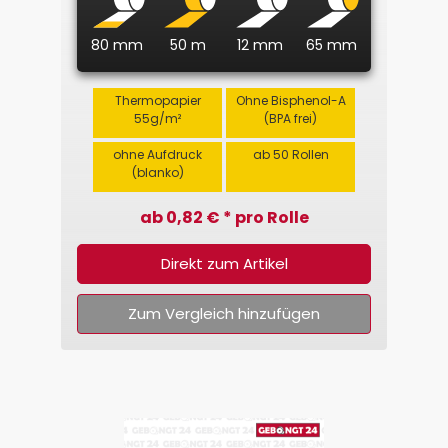
80 mm
50 m
12 mm
65 mm
Thermopapier
Ohne Bisphenol-A
55g/m²
(BPA frei)
ohne Aufdruck
ab 50 Rollen
(blanko)
ab 0,82 € * pro Rolle
Direkt zum Artikel
Zum Vergleich hinzufügen