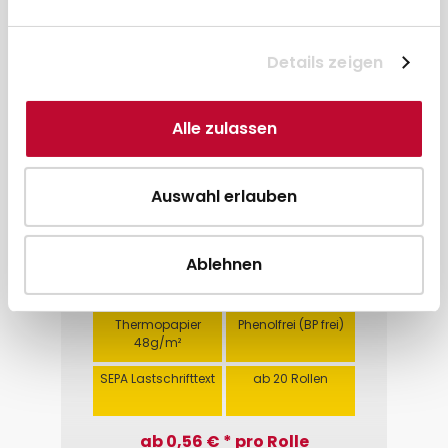
Details zeigen
Alle zulassen
Thermorolle 57 x 25m x 12, SEPA
Lastschrifttext, Phenolfrei
Auswahl erlauben
Ablehnen
57 mm
25 m
12 mm
43 mm
Thermopapier
Phenolfrei (BP frei)
48g/m²
SEPA Lastschrifttext
ab 20 Rollen
ab 0,56 € * pro Rolle