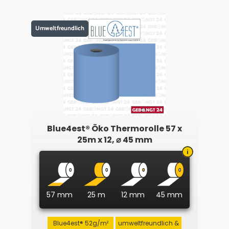
Umweltfreundlich
Blue4est® Öko Thermorolle 57 x
25m x 12, ⌀ 45 mm
57 mm
25 m
12 mm
45 mm
Blue4est® 52g/m²
umweltfreundlich &