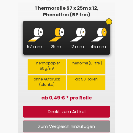
Thermorolle 57 x 25m x 12,
Phenolfrei (BP frei)
57 mm
25 m
12 mm
45 mm
Thermopapier
Phenolfrei (BP frei)
55g/m²
ohne Aufdruck
ab 50 Rollen
(blanko)
ab 0,49 € * pro Rolle
Direkt zum Artikel
Zum Vergleich hinzufügen