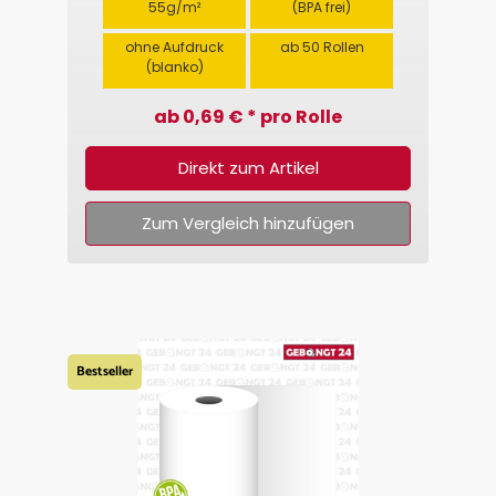
55g/m²
(BPA frei)
ohne Aufdruck
ab 50 Rollen
(blanko)
ab 0,69 € * pro Rolle
Direkt zum Artikel
Zum Vergleich hinzufügen
Bestseller