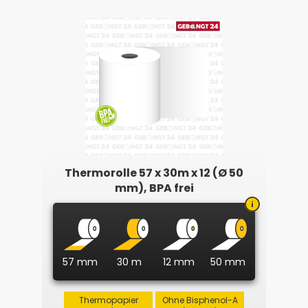
Thermorolle 57 x 30m x 12 (Ø 50
mm), BPA frei
57 mm
30 m
12 mm
50 mm
Thermopapier
Ohne Bisphenol-A