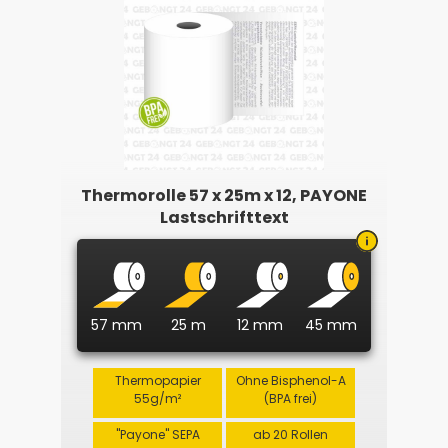
Thermorolle 57 x 25m x 12, PAYONE
Lastschrifttext
57 mm
25 m
12 mm
45 mm
Thermopapier
Ohne Bisphenol-A
55g/m²
(BPA frei)
"Payone" SEPA
ab 20 Rollen