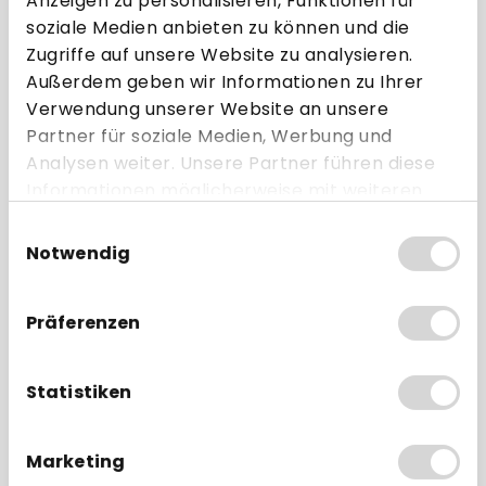
Anzeigen zu personalisieren, Funktionen für
soziale Medien anbieten zu können und die
Thermopapier
Ohne Bisphenol-A
Zugriffe auf unsere Website zu analysieren.
55g/m²
(BPA frei)
Außerdem geben wir Informationen zu Ihrer
Verwendung unserer Website an unsere
SEPA Lastschrifttext
ab 50 Rollen
Partner für soziale Medien, Werbung und
Analysen weiter. Unsere Partner führen diese
ab 0,49 € * pro Rolle
Informationen möglicherweise mit weiteren
Daten zusammen, die Sie ihnen bereitgestellt
Direkt zum Artikel
Einwilligungsauswahl
haben oder die sie im Rahmen Ihrer Nutzung
Notwendig
der Dienste gesammelt haben.
Zum Vergleich hinzufügen
Präferenzen
Statistiken
Marketing