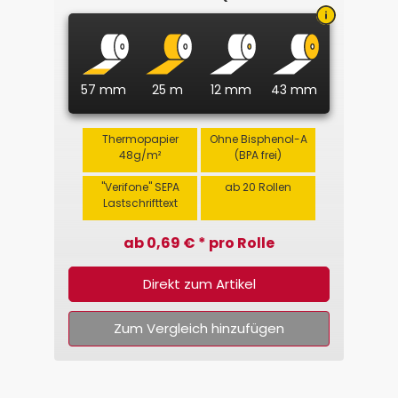
Intercard)
57 mm
25 m
12 mm
43 mm
Thermopapier
Ohne Bisphenol-A
48g/m²
(BPA frei)
"Verifone" SEPA
ab 20 Rollen
Lastschrifttext
ab 0,69 € * pro Rolle
Direkt zum Artikel
Zum Vergleich hinzufügen