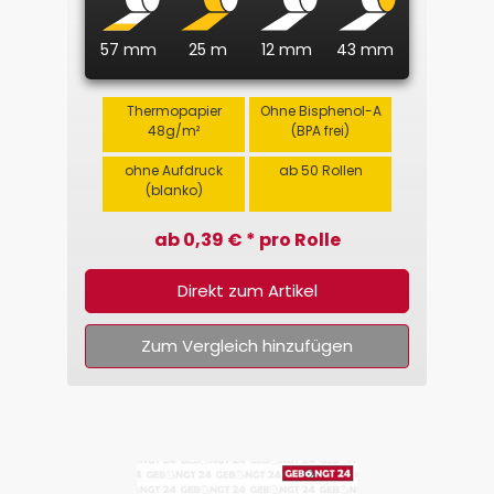
57 mm
25 m
12 mm
43 mm
Thermopapier
Ohne Bisphenol-A
48g/m²
(BPA frei)
ohne Aufdruck
ab 50 Rollen
(blanko)
ab 0,39 € * pro Rolle
Direkt zum Artikel
Zum Vergleich hinzufügen