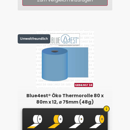
Umweltfreundlich
Blue4est® Öko Thermorolle 80 x
80m x 12, ⌀ 75mm (48g)