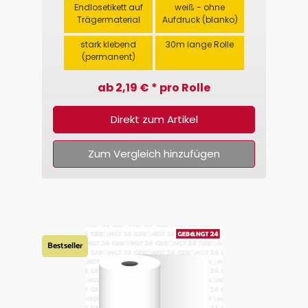
Endlosetikett auf
weiß - ohne
Trägermaterial
Aufdruck (blanko)
stark klebend
30m lange Rolle
(permanent)
ab 2,19 € * pro Rolle
Direkt zum Artikel
Zum Vergleich hinzufügen
Bestseller