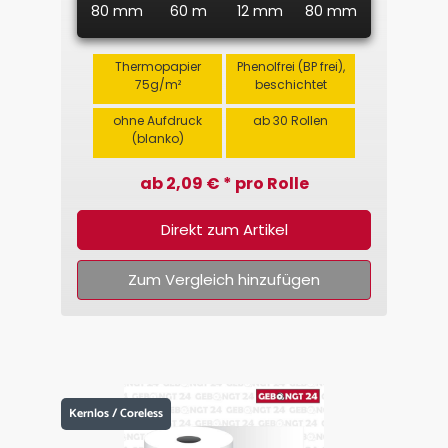
80 mm
60 m
12 mm
80 mm
Thermopapier
Phenolfrei (BP frei),
75g/m²
beschichtet
ohne Aufdruck
ab 30 Rollen
(blanko)
ab 2,09 € * pro Rolle
Direkt zum Artikel
Zum Vergleich hinzufügen
Kernlos / Coreless