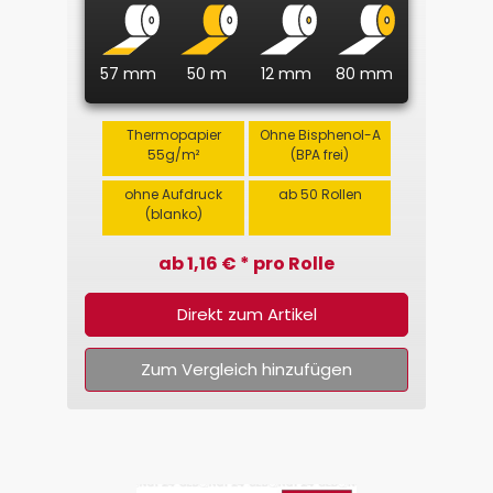
57 mm
50 m
12 mm
80 mm
Thermopapier
Ohne Bisphenol-A
55g/m²
(BPA frei)
ohne Aufdruck
ab 50 Rollen
(blanko)
ab 1,16 € * pro Rolle
Direkt zum Artikel
Zum Vergleich hinzufügen