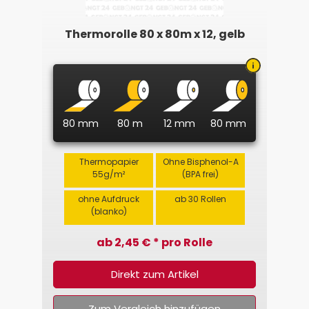
Thermorolle 80 x 80m x 12, gelb
80 mm
80 m
12 mm
80 mm
Thermopapier
Ohne Bisphenol-A
55g/m²
(BPA frei)
ohne Aufdruck
ab 30 Rollen
(blanko)
ab 2,45 € * pro Rolle
Direkt zum Artikel
Zum Vergleich hinzufügen