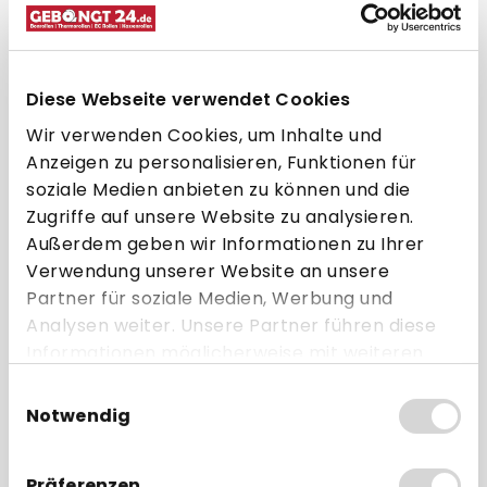
ohne Aufdruck
ab 50 Rollen
(blanko)
ab 1,49 € * pro Rolle
Diese Webseite verwendet Cookies
Direkt zum Artikel
Wir verwenden Cookies, um Inhalte und
Anzeigen zu personalisieren, Funktionen für
Zum Vergleich hinzufügen
soziale Medien anbieten zu können und die
Zugriffe auf unsere Website zu analysieren.
Außerdem geben wir Informationen zu Ihrer
Verwendung unserer Website an unsere
Partner für soziale Medien, Werbung und
Analysen weiter. Unsere Partner führen diese
Extra starkes Papier
Informationen möglicherweise mit weiteren
Daten zusammen, die Sie ihnen bereitgestellt
Einwilligungsauswahl
haben oder die sie im Rahmen Ihrer Nutzung
Notwendig
der Dienste gesammelt haben.
Präferenzen