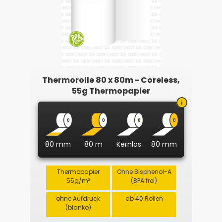
Thermorolle 80 x 80m - Coreless,
55g Thermopapier
80 mm
80 m
Kernlos
80 mm
Thermopapier
Ohne Bisphenol-A
55g/m²
(BPA frei)
ohne Aufdruck
ab 40 Rollen
(blanko)