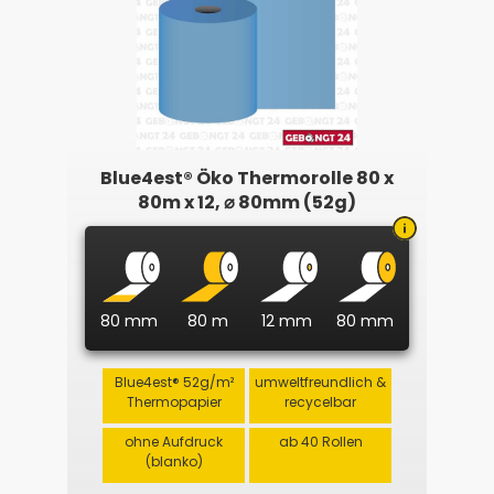
Blue4est® Öko Thermorolle 80 x
80m x 12, ⌀ 80mm (52g)
80 mm
80 m
12 mm
80 mm
Blue4est® 52g/m²
umweltfreundlich &
Thermopapier
recycelbar
ohne Aufdruck
ab 40 Rollen
(blanko)