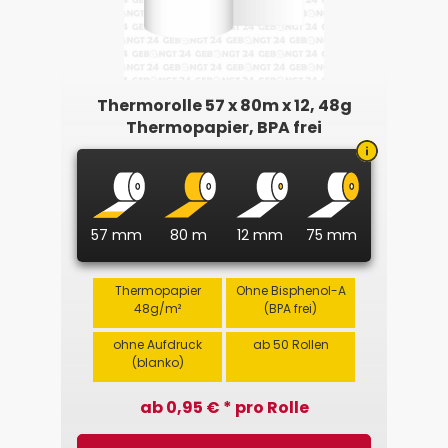
Thermorolle 57 x 80m x 12, 48g
Thermopapier, BPA frei
57 mm
80 m
12 mm
75 mm
Thermopapier
Ohne Bisphenol-A
48g/m²
(BPA frei)
ohne Aufdruck
ab 50 Rollen
(blanko)
ab 0,95 € * pro Rolle