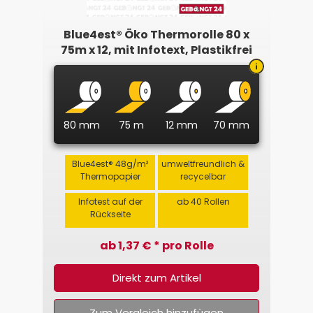
Blue4est® Öko Thermorolle 80 x
75m x 12, mit Infotext, Plastikfrei
80 mm
75 m
12 mm
70 mm
Blue4est® 48g/m²
umweltfreundlich &
Thermopapier
recycelbar
Infotest auf der
ab 40 Rollen
Rückseite
ab 1,37 € * pro Rolle
Direkt zum Artikel
Zum Vergleich hinzufügen