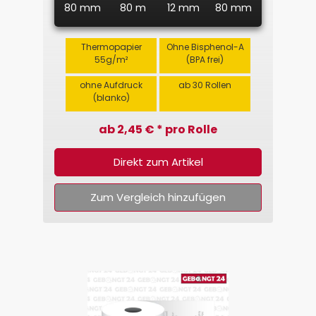
80 mm
80 m
12 mm
80 mm
Thermopapier
Ohne Bisphenol-A
55g/m²
(BPA frei)
ohne Aufdruck
ab 30 Rollen
(blanko)
ab 2,45 € * pro Rolle
Direkt zum Artikel
Zum Vergleich hinzufügen