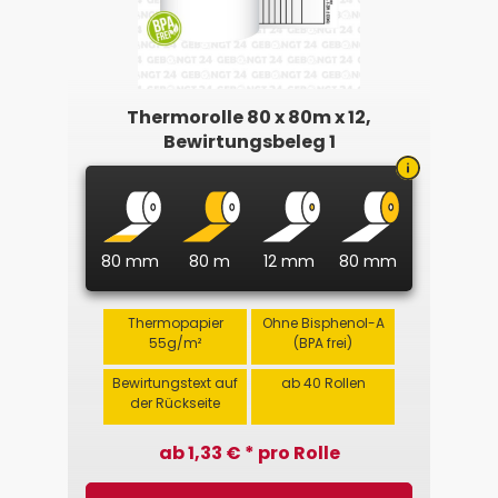
Thermorolle 80 x 80m x 12,
Bewirtungsbeleg 1
80 mm
80 m
12 mm
80 mm
Thermopapier
Ohne Bisphenol-A
55g/m²
(BPA frei)
Bewirtungstext auf
ab 40 Rollen
der Rückseite
ab 1,33 € * pro Rolle