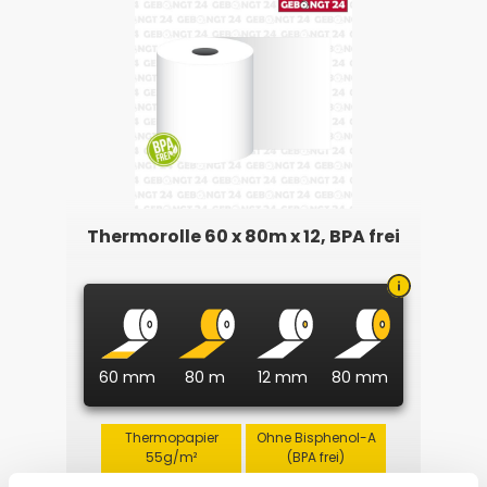
Thermorolle 60 x 80m x 12, BPA frei
60 mm
80 m
12 mm
80 mm
Thermopapier
Ohne Bisphenol-A
55g/m²
(BPA frei)