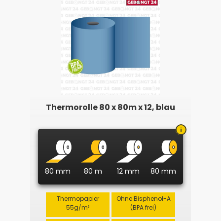
Thermorolle 80 x 80m x 12, blau
80 mm
80 m
12 mm
80 mm
Thermopapier
Ohne Bisphenol-A
55g/m²
(BPA frei)