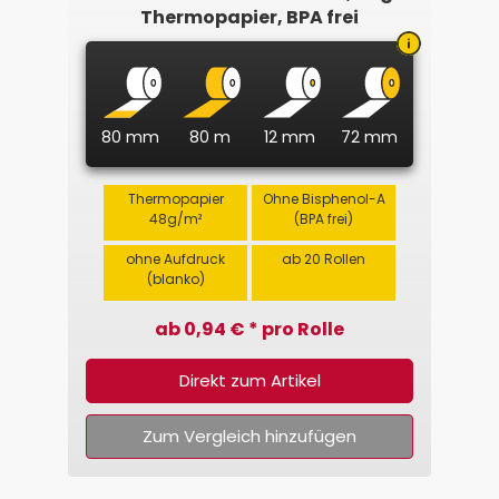
Thermopapier, BPA frei
80 mm
80 m
12 mm
72 mm
Thermopapier
Ohne Bisphenol-A
48g/m²
(BPA frei)
ohne Aufdruck
ab 20 Rollen
(blanko)
ab 0,94 € * pro Rolle
Direkt zum Artikel
Zum Vergleich hinzufügen