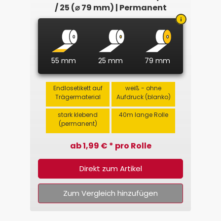
/ 25 (⌀ 79 mm) | Permanent
55 mm
25 mm
79 mm
Endlosetikett auf
weiß - ohne
Trägermaterial
Aufdruck (blanko)
stark klebend
40m lange Rolle
(permanent)
ab 1,99 € * pro Rolle
Direkt zum Artikel
Zum Vergleich hinzufügen