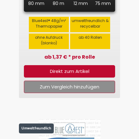
80 mm
80 m
12 mm
75 mm
Blue4est® 48g/m²
umweltfreundlich &
Thermopapier
recycelbar
ohne Aufdruck
ab 40 Rollen
(blanko)
ab 1,37 € * pro Rolle
Direkt zum Artikel
Zum Vergleich hinzufügen
Umweltfreundlich