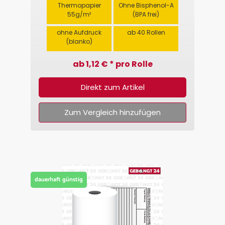
Thermopapier
Ohne Bisphenol-A
55g/m²
(BPA frei)
ohne Aufdruck
ab 40 Rollen
(blanko)
ab 1,12 € * pro Rolle
Direkt zum Artikel
Zum Vergleich hinzufügen
dauerhaft günstig