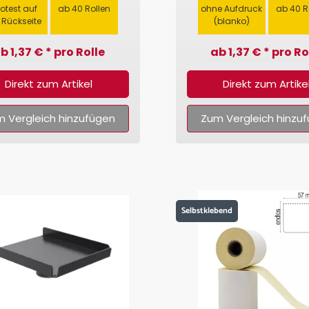
fotest auf
ab 40 Rollen
ohne Aufdruck
ab 40 R
 Rückseite
(blanko)
b 1,37 € * pro Rolle
ab 1,37 € * pro Ro
Direkt zum Artikel
Direkt zum Artike
 Vergleich hinzufügen
Zum Vergleich hinzu
Selbstklebend