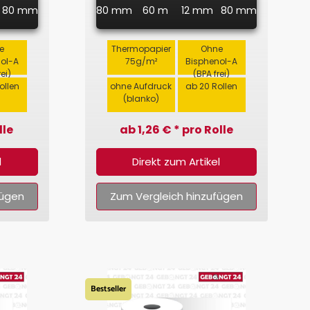
80 mm
80 mm
60 m
12 mm
80 mm
e
Thermopapier
Ohne
nol-A
75g/m²
Bisphenol-A
rei)
(BPA frei)
ollen
ohne Aufdruck
ab 20 Rollen
(blanko)
lle
ab 1,26 € * pro Rolle
l
Direkt zum Artikel
fügen
Zum Vergleich hinzufügen
Bestseller