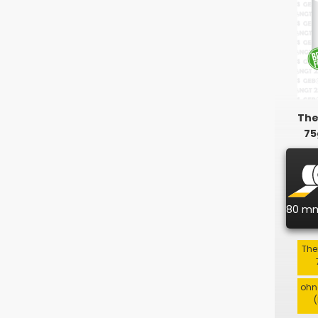
The
75
80 m
The
ohn