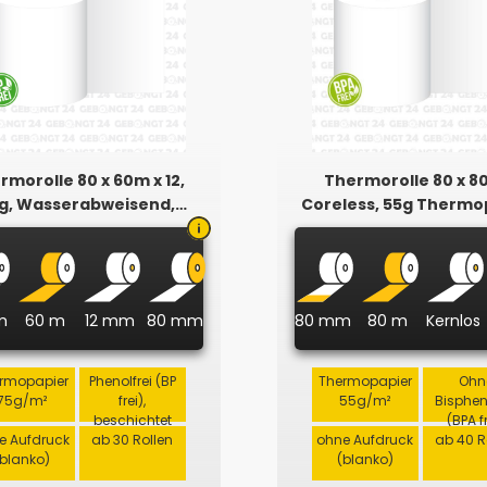
rmorolle 80 x 60m x 12,
Thermorolle 80 x 8
g, Wasserabweisend,
Coreless, 55g Thermo
Phenolfrei
m
60 m
12 mm
80 mm
80 mm
80 m
Kernlos
rmopapier
Phenolfrei (BP
Thermopapier
Ohn
75g/m²
frei),
55g/m²
Bisphe
beschichtet
(BPA f
e Aufdruck
ab 30 Rollen
ohne Aufdruck
ab 40 R
(blanko)
(blanko)