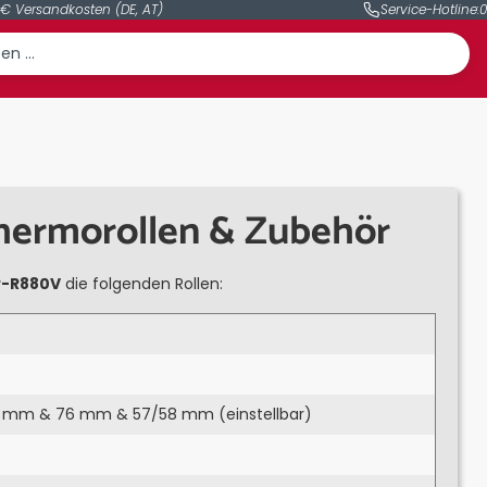
 € Versandkosten (DE, AT)
Service-Hotline:
0
ermorollen & Zubehör
P-R880V
die folgenden Rollen:
5 mm & 76 mm & 57/58 mm (einstellbar)