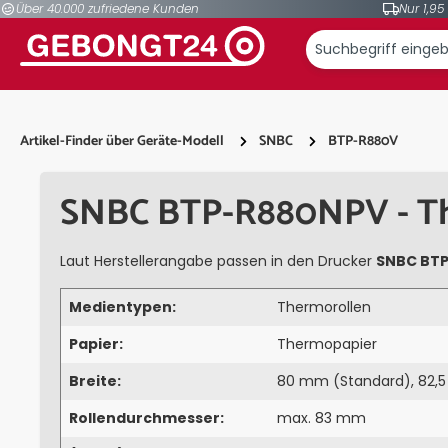
Über 40.000 zufriedene Kunden
Nur 1,95
springen
Zur Hauptnavigation springen
Artikel-Finder über Geräte-Modell
SNBC
BTP-R880V
SNBC BTP-R880NPV - Th
Laut Herstellerangabe passen in den Drucker
SNBC BT
Medientypen:
Thermorollen
Papier:
Thermopapier
Breite:
80 mm (Standard), 82,
Rollendurchmesser:
max. 83 mm