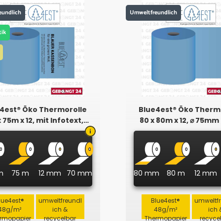
eundlich
Umweltfreundlich
tik
4est® Öko Thermorolle
Blue4est® Öko Therm
x 75m x 12, mit Infotext,
80 x 80m x 12, ⌀ 75mm
Plastikfrei
m
75 m
12 mm
70 mm
80 mm
80 m
12 mm
lue4est®
umweltfreundl
Blue4est®
umweltf
48g/m²
ich &
48g/m²
ich 
rmopapier
recycelbar
Thermopapier
recyce