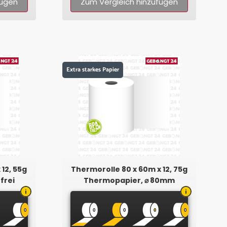
fügen
Zum Vergleich hinzufügen
Extra starkes Papier
 12, 55g
Thermorolle 80 x 60m x 12, 75g
frei
Thermopapier, ⌀ 80mm