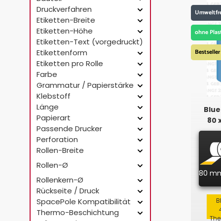
Druckverfahren
Umweltfr
Etiketten-Breite
Etiketten-Höhe
ohne Plas
Etiketten-Text (vorgedruckt)
Etikettenform
Bestseller
Etiketten pro Rolle
Farbe
Grammatur / Papierstärke
Klebstoff
Länge
Blue
Papierart
80 
Passende Drucker
Perforation
Rollen-Breite
Rollen-Ø
80 m
Rollenkern-Ø
Rückseite / Druck
SpacePole Kompatibilität
B
Thermo-Beschichtung
The