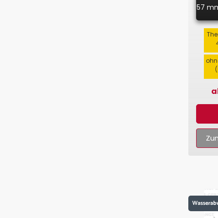
57 m
The
ohn
a
Zum
Wasserab