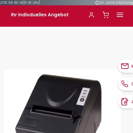
3741 59 80 14
(8-16 Uhr)
30 Jahre Erfahrung
Ihr indivduelles Angebot