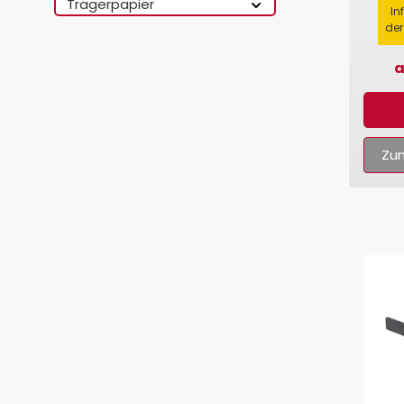
Trägerpapier
In
der
a
Zum