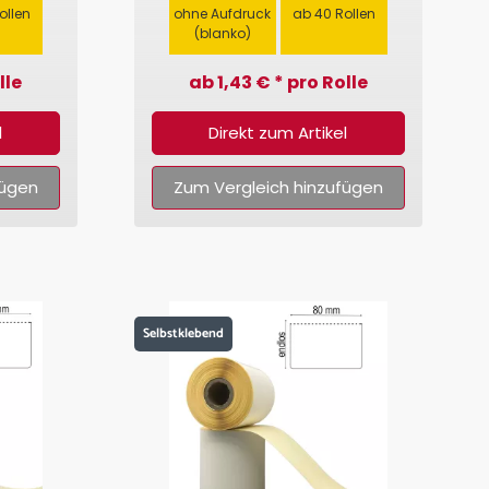
ollen
ohne Aufdruck
ab 40 Rollen
(blanko)
lle
ab 1,43 € * pro Rolle
l
Direkt zum Artikel
fügen
Zum Vergleich hinzufügen
Selbstklebend