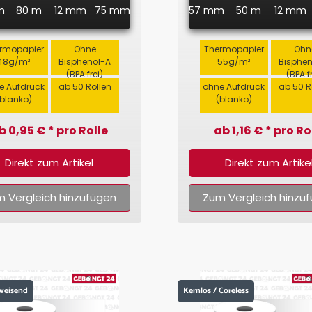
m
80 m
12 mm
75 mm
57 mm
50 m
12 mm
rmopapier
Ohne
Thermopapier
Ohn
48g/m²
Bisphenol-A
55g/m²
Bisphe
(BPA frei)
(BPA f
e Aufdruck
ab 50 Rollen
ohne Aufdruck
ab 50 R
(blanko)
(blanko)
b 0,95 € * pro Rolle
ab 1,16 € * pro Ro
Direkt zum Artikel
Direkt zum Artike
 Vergleich hinzufügen
Zum Vergleich hinzu
weisend
Kernlos / Coreless