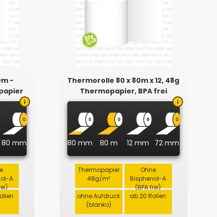
0m -
Thermorolle 80 x 80m x 12, 48g
papier
Thermopapier, BPA frei
80 mm
80 mm
80 m
12 mm
72 mm
e
Thermopapier
Ohne
nol-A
48g/m²
Bisphenol-A
rei)
(BPA frei)
ollen
ohne Aufdruck
ab 20 Rollen
(blanko)