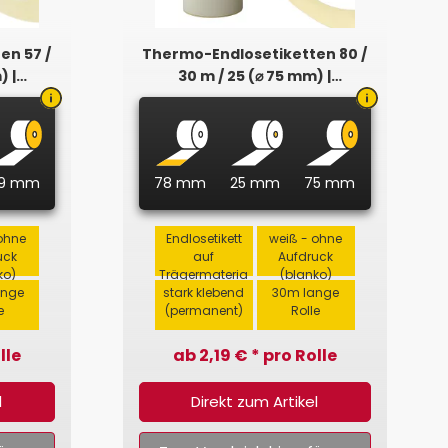
en 57 /
Thermo-Endlosetiketten 80 /
) |
30 m / 25 (⌀ 75 mm) |
Permanent
9 mm
78 mm
25 mm
75 mm
ohne
Endlosetikett
weiß - ohne
uck
auf
Aufdruck
ko)
Trägermateria
(blanko)
ange
stark klebend
l
30m lange
e
(permanent)
Rolle
lle
ab 2,19 € * pro Rolle
l
Direkt zum Artikel