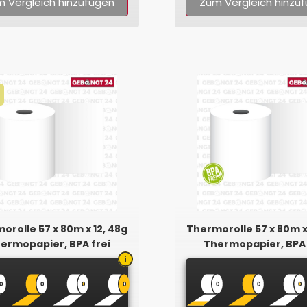
 Vergleich hinzufügen
Zum Vergleich hinzu
orolle 57 x 80m x 12, 48g
Thermorolle 57 x 80m x
ermopapier, BPA frei
Thermopapier, BPA 