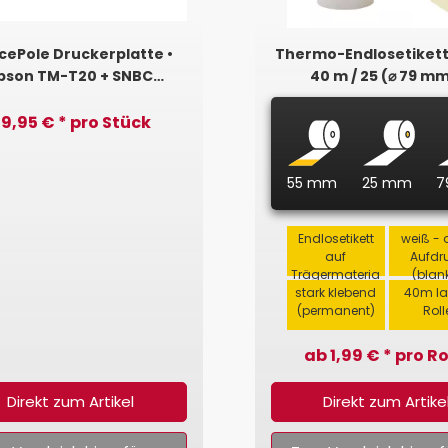
cePole Druckerplatte •
Thermo-Endlosetikett
pson TM-T20 + SNBC
40 m / 25 (⌀ 79 mm
80/R180/U80 + Toshiba
Permanent
1NR/1TN/HSP100
9,95 € * pro Stück
55 mm
25 mm
7
Endlosetikett
weiß - 
auf
Aufdr
Trägermateria
(blan
stark klebend
l
40m l
(permanent)
Roll
ab 1,99 € * pro Ro
Direkt zum Artikel
Direkt zum Artike