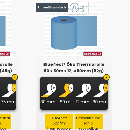
Umweltfreundlich
orolle
Blue4est® Öko Thermorolle
 (48g)
80 x 80m x 12, ⌀ 80mm (52g)
75 mm
80 mm
80 m
12 mm
80 mm
reundl
Blue4est®
umweltfreundl
&
52g/m²
ich &
lbar
Thermopapier
recycelbar