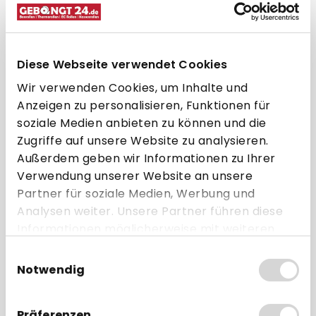
ab 2,19 € * pro Rolle
Direkt zum Artikel
Diese Webseite verwendet Cookies
Zum Vergleich hinzufügen
Wir verwenden Cookies, um Inhalte und
Anzeigen zu personalisieren, Funktionen für
soziale Medien anbieten zu können und die
Zugriffe auf unsere Website zu analysieren.
Außerdem geben wir Informationen zu Ihrer
Selbstklebend
Verwendung unserer Website an unsere
Partner für soziale Medien, Werbung und
Analysen weiter. Unsere Partner führen diese
Informationen möglicherweise mit weiteren
Daten zusammen, die Sie ihnen bereitgestellt
Einwilligungsauswahl
haben oder die sie im Rahmen Ihrer Nutzung
Notwendig
der Dienste gesammelt haben.
Thermo-Top Etiketten 50,8x25,4
Präferenzen