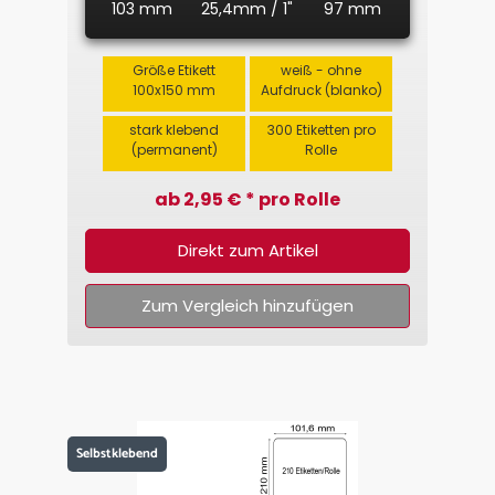
103 mm
25,4mm / 1"
97 mm
Größe Etikett
weiß - ohne
100x150 mm
Aufdruck (blanko)
stark klebend
300 Etiketten pro
(permanent)
Rolle
ab 2,95 € * pro Rolle
Direkt zum Artikel
Zum Vergleich hinzufügen
Selbstklebend