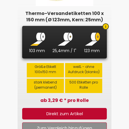
Thermo-Versandetiketten 100 x
150 mm (Ø 123mm, Kern: 25mm)
103 mm
25,4mm / 1"
123 mm
Größe Etikett
weiß - ohne
100x150 mm
Aufdruck (blanko)
stark klebend
500 Etiketten pro
(permanent)
Rolle
ab 3,29 € * pro Rolle
Direkt zum Artikel
Zum Vergleich hinzufügen