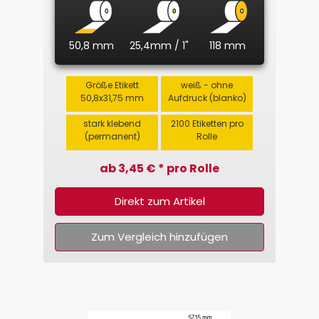
50,8 mm
25,4mm / 1"
118 mm
Größe Etikett
weiß - ohne
50,8x31,75 mm
Aufdruck (blanko)
stark klebend
2100 Etiketten pro
(permanent)
Rolle
ab 3,45 € * pro Rolle
Direkt zum Artikel
Zum Vergleich hinzufügen