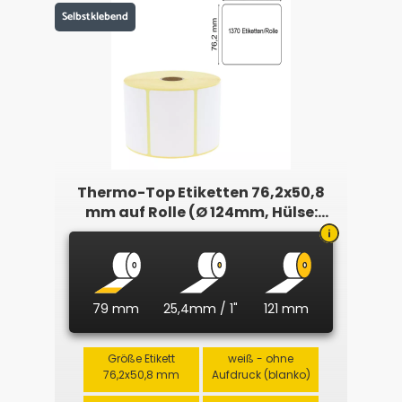
Selbstklebend
Thermo-Top Etiketten 76,2x50,8
mm auf Rolle (Ø 124mm, Hülse:
25,4mm)
79 mm
25,4mm / 1"
121 mm
Größe Etikett
weiß - ohne
76,2x50,8 mm
Aufdruck (blanko)