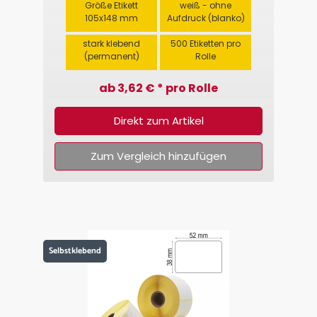
Größe Etikett
weiß - ohne
105x148 mm
Aufdruck (blanko)
stark klebend
500 Etiketten pro
(permanent)
Rolle
ab 3,62 € * pro Rolle
Direkt zum Artikel
Zum Vergleich hinzufügen
Selbstklebend