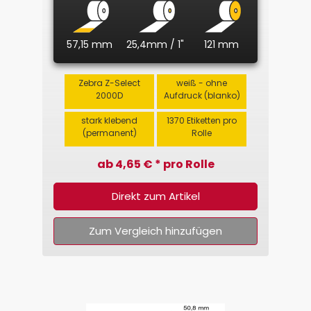
57,15 mm
25,4mm / 1"
121 mm
Zebra Z-Select
weiß - ohne
2000D
Aufdruck (blanko)
stark klebend
1370 Etiketten pro
(permanent)
Rolle
ab 4,65 € * pro Rolle
Direkt zum Artikel
Zum Vergleich hinzufügen