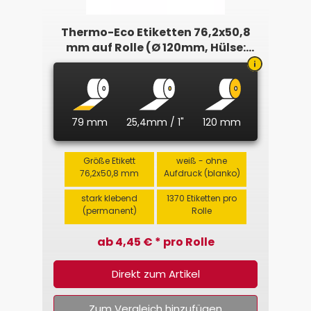
Thermo-Eco Etiketten 76,2x50,8
mm auf Rolle (Ø 120mm, Hülse:
25,4mm)
79 mm
25,4mm / 1"
120 mm
Größe Etikett
weiß - ohne
76,2x50,8 mm
Aufdruck (blanko)
stark klebend
1370 Etiketten pro
(permanent)
Rolle
ab 4,45 € * pro Rolle
Direkt zum Artikel
Zum Vergleich hinzufügen