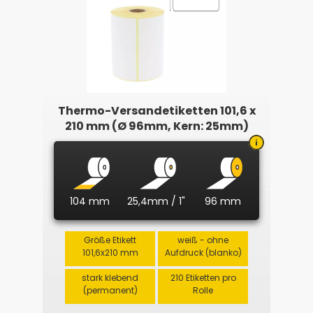
Thermo-Versandetiketten 101,6 x
210 mm (Ø 96mm, Kern: 25mm)
104 mm
25,4mm / 1"
96 mm
Größe Etikett
weiß - ohne
101,6x210 mm
Aufdruck (blanko)
stark klebend
210 Etiketten pro
(permanent)
Rolle