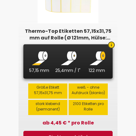
Thermo-Top Etiketten 57,15x31,75
mm auf Rolle (Ø 121mm, Hülse:
25,4mm)
57,15 mm
25,4mm / 1"
122 mm
Größe Etikett
weiß - ohne
57,15x31,75 mm
Aufdruck (blanko)
stark klebend
2100 Etiketten pro
(permanent)
Rolle
ab 4,45 € * pro Rolle