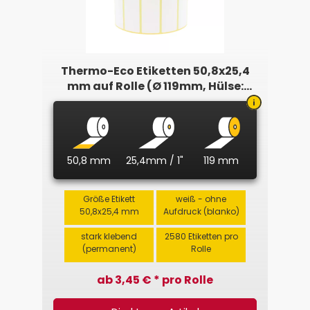
Thermo-Eco Etiketten 50,8x25,4
mm auf Rolle (Ø 119mm, Hülse:
25,4mm)
50,8 mm
25,4mm / 1"
119 mm
Größe Etikett
weiß - ohne
50,8x25,4 mm
Aufdruck (blanko)
stark klebend
2580 Etiketten pro
(permanent)
Rolle
ab 3,45 € * pro Rolle