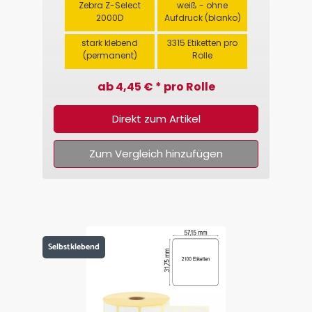
Zebra Z-Select
weiß - ohne
2000D
Aufdruck (blanko)
stark klebend
3315 Etiketten pro
(permanent)
Rolle
ab 4,45 € * pro Rolle
Direkt zum Artikel
Zum Vergleich hinzufügen
Selbstklebend