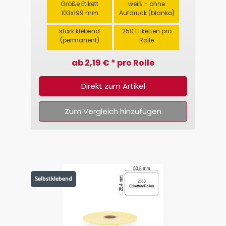
Größe Etikett
weiß - ohne
103x199 mm
Aufdruck (blanko)
stark klebend
250 Etiketten pro
(permanent)
Rolle
ab 2,19 € * pro Rolle
Direkt zum Artikel
Zum Vergleich hinzufügen
Selbstklebend