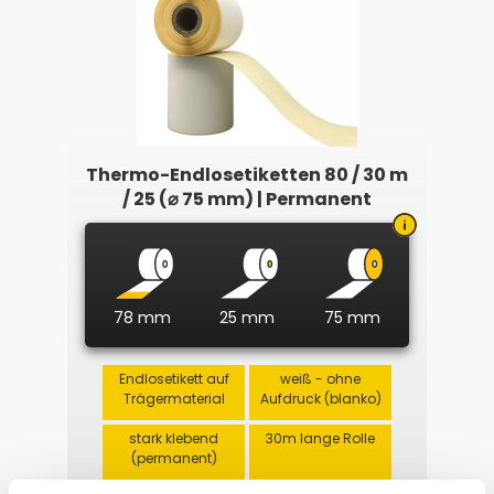
Thermo-Endlosetiketten 80 / 30 m
/ 25 (⌀ 75 mm) | Permanent
78 mm
25 mm
75 mm
Endlosetikett auf
weiß - ohne
Trägermaterial
Aufdruck (blanko)
stark klebend
30m lange Rolle
(permanent)