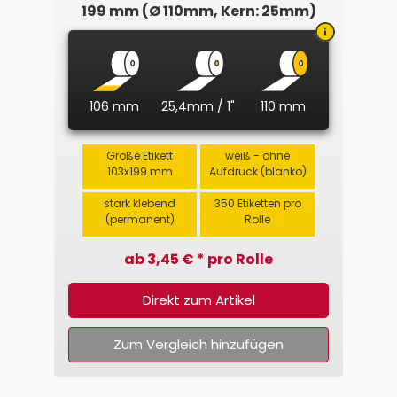
199 mm (Ø 110mm, Kern: 25mm)
106 mm
25,4mm / 1"
110 mm
Größe Etikett
weiß - ohne
103x199 mm
Aufdruck (blanko)
stark klebend
350 Etiketten pro
(permanent)
Rolle
ab 3,45 € * pro Rolle
Direkt zum Artikel
Zum Vergleich hinzufügen