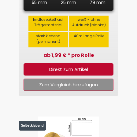
55 mm
25 mm
79 mm
Endlosetikett auf
weiß - ohne
Trägermaterial
Aufdruck (blanko)
stark klebend
40m lange Rolle
(permanent)
ab 1,99 € * pro Rolle
Direkt zum Artikel
Zum Vergleich hinzufügen
Selbstklebend