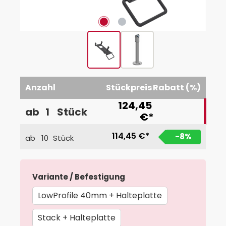
Anzahl
Stückpreis
Rabatt (%)
124,45
ab
1
Stück
€*
114,45 €*
-8
%
ab
10
Stück
auswählen
Variante / Befestigung
LowProfile 40mm + Halteplatte
Stack + Halteplatte