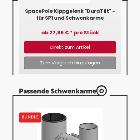
" -
SpacePole Kippgelenk "DuraTilt" -
Sp
für SP1 und Schwenkarme
f
ab 27,95 € * pro Stück
Direkt zum Artikel
Zum Vergleich hinzufügen
Passende Schwenkarme
BUNDLE
BUN