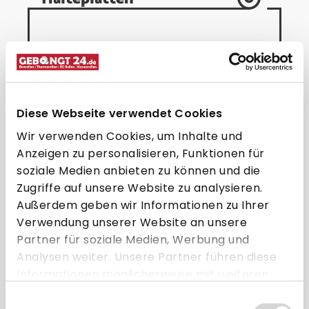
Diese Webseite verwendet Cookies
Wir verwenden Cookies, um Inhalte und
Anzeigen zu personalisieren, Funktionen für
soziale Medien anbieten zu können und die
Zugriffe auf unsere Website zu analysieren.
SpacePole Höhenverstellung für
S
Außerdem geben wir Informationen zu Ihrer
EC-Geräte + Standfuß &
geneigtem Schwenkarm
Verwendung unserer Website an unsere
194,95 € * pro Stück
Partner für soziale Medien, Werbung und
Analysen weiter. Unsere Partner führen diese
Direkt zum Artikel
Informationen möglicherweise mit weiteren
Daten zusammen, die Sie ihnen bereitgestellt
Einwilligungsauswahl
Zum Vergleich hinzufügen
haben oder die sie im Rahmen Ihrer Nutzung