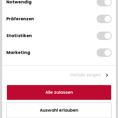
Notwendig
der Dienste gesammelt haben.
Präferenzen
Passende ClickSafe-
Schlösser
Statistiken
BUNDLE
BUN
Marketing
Details zeigen
Alle zulassen
SpacePole Schloss ClickSafe I -
Sp
Diebstahlsicherung
Auswahl erlauben