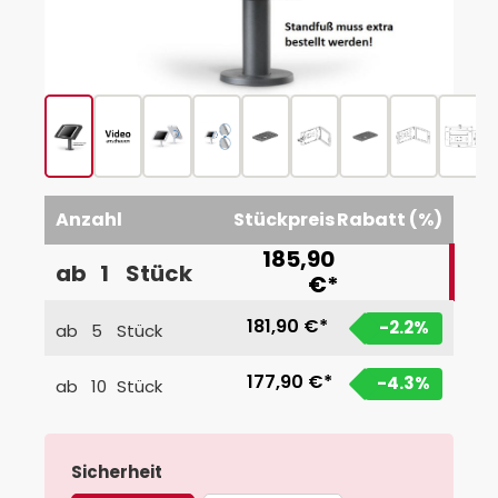
Anzahl
Stückpreis
Rabatt (%)
185,90
ab
1
Stück
€*
181,90 €*
-2.2
%
ab
5
Stück
177,90 €*
-4.3
%
ab
10
Stück
auswählen
Sicherheit