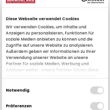
Diese Webseite verwendet Cookies
SpacePole Kippgelenk "TabTilt" -
Wir verwenden Cookies, um Inhalte und
für SP1 und Schwenkarme
Anzeigen zu personalisieren, Funktionen für
soziale Medien anbieten zu können und die
ab 38,95 € * pro Stück
Zugriffe auf unsere Website zu analysieren.
Außerdem geben wir Informationen zu Ihrer
Direkt zum Artikel
Verwendung unserer Website an unsere
Partner für soziale Medien, Werbung und
Zum Vergleich hinzufügen
Analysen weiter. Unsere Partner führen diese
Informationen möglicherweise mit weiteren
Daten zusammen, die Sie ihnen bereitgestellt
Einwilligungsauswahl
Passende SP1 Standrohre
haben oder die sie im Rahmen Ihrer Nutzung
Notwendig
der Dienste gesammelt haben.
Präferenzen
BUNDLE