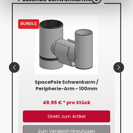
BUNDLE
BUN
mm
SpacePole Schwenkarm /
Peripherie-Arm - 100mm
49,95 € * pro Stück
Direkt zum Artikel
Zum Vergleich hinzufügen