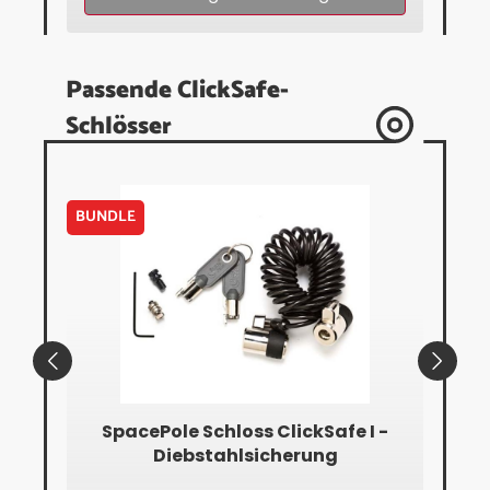
Passende ClickSafe-
Schlösser
BUNDLE
BUN
SpacePole Schloss ClickSafe I -
Sp
Diebstahlsicherung