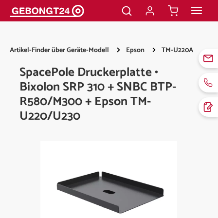
alt springen
Artikel-Finder über Geräte-Modell
Epson
TM-U220A
SpacePole Druckerplatte •
Bixolon SRP 310 + SNBC BTP-
R580/M300 + Epson TM-
U220/U230
Bildergalerie überspringen