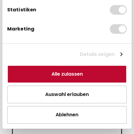
Statistiken
Marketing
mm
SpacePole Schwenkarm /
Peripherie-Arm - 100mm
Details zeigen
49,95 € * pro Stück
Alle zulassen
Direkt zum Artikel
Auswahl erlauben
Zum Vergleich hinzufügen
Ablehnen
Passende SP2 Standrohre