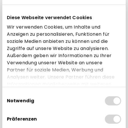
Diese Webseite verwendet Cookies
" -
SpacePole Kippgelenk "DuraTilt" -
Sp
für SP1 und Schwenkarme
f
Wir verwenden Cookies, um Inhalte und
Anzeigen zu personalisieren, Funktionen für
ab 27,95 € * pro Stück
soziale Medien anbieten zu können und die
Zugriffe auf unsere Website zu analysieren.
Direkt zum Artikel
Außerdem geben wir Informationen zu Ihrer
Verwendung unserer Website an unsere
Zum Vergleich hinzufügen
Partner für soziale Medien, Werbung und
Analysen weiter. Unsere Partner führen diese
Informationen möglicherweise mit weiteren
Daten zusammen, die Sie ihnen bereitgestellt
Passende Schwenkarme
Einwilligungsauswahl
haben oder die sie im Rahmen Ihrer Nutzung
Notwendig
der Dienste gesammelt haben.
BUNDLE
BUN
Präferenzen