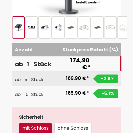
Anzahl
Stückpreis
Rabatt (%)
174,90
ab
1
Stück
€*
169,90 €*
-2.9
%
ab
5
Stück
165,90 €*
-5.1
%
ab
10
Stück
auswählen
Sicherheit
mit Schloss
ohne Schloss