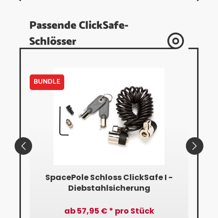
Passende ClickSafe-
Schlösser
BUNDLE
BUN
SpacePole Schloss ClickSafe I -
Sp
Diebstahlsicherung
ab 57,95 € * pro Stück