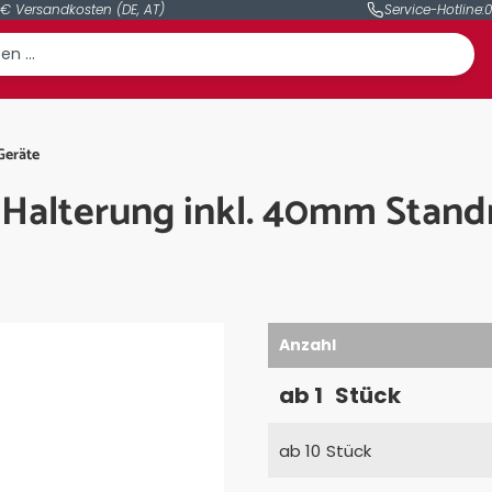
 € Versandkosten (DE, AT)
Service-Hotline:
0
Geräte
 Halterung inkl. 40mm Stand
Anzahl
ab
1
Stück
ab
10
Stück