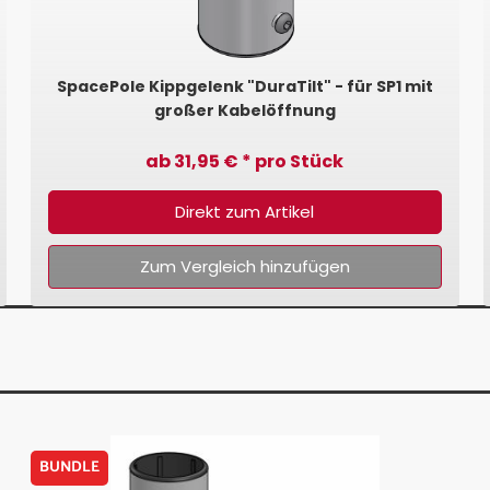
SpacePole Kippgelenk "DuraTilt" - für SP1 mit
großer Kabelöffnung
ab 31,95 € * pro Stück
Direkt zum Artikel
Zum Vergleich hinzufügen
BUNDLE