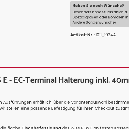
Haben Sie noch Wünsche?
Besonders hohe Stückzahlen zu 
Spezialgrößen oder Bonrollen in
Andere Sonderwünsche?
Artikel-Nr.:
1011_1024A
E - EC-Terminal Halterung inkl. 40m
 Ausführungen erhältlich. Über die Variantenauswahl bestimmen
 wir stellen eine passende Befestigung für Ihren Checkout zus
 die flache
Tischbefestigung
des Wise POS E an festen Kassenp