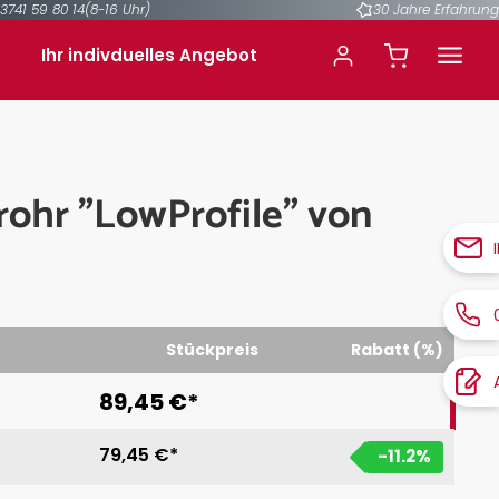
3741 59 80 14
(8-16 Uhr)
30 Jahre Erfahrung
Ihr indivduelles Angebot
rohr "LowProfile" von
Stückpreis
Rabatt (%)
89,45 €*
79,45 €*
-11.2
%