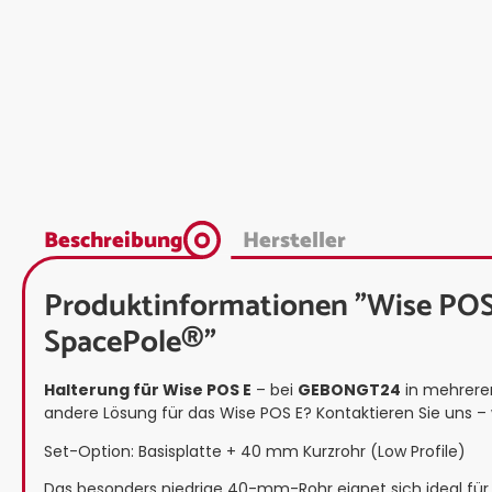
Beschreibung
Hersteller
Produktinformationen "Wise POS 
SpacePole®"
Halterung für Wise POS E
– bei
GEBONGT24
in mehreren
andere Lösung für das Wise POS E? Kontaktieren Sie uns –
Set-Option: Basisplatte + 40 mm Kurzrohr (Low Profile)
Das besonders niedrige 40-mm-Rohr eignet sich ideal für