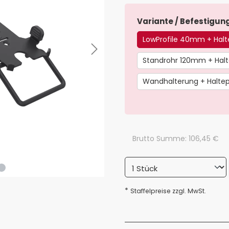
Variante / Befestigun
LowProfile 40mm + Halt
Standrohr 120mm + Halt
Wandhalterung + Haltep
Brutto Summe:
106,45
€
*
Staffelpreise zzgl. MwSt.