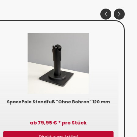
SpacePole Standfuß "Ohne Bohren" 120 mm
S
ab 79,95 € * pro Stück
Direkt zum Artikel