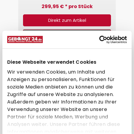
299,95 € * pro Stück
Direkt zum Artikel
Zum Vergleich hinzufügen
Diese Webseite verwendet Cookies
Wir verwenden Cookies, um Inhalte und
Anzeigen zu personalisieren, Funktionen für
soziale Medien anbieten zu können und die
Zugriffe auf unsere Website zu analysieren.
Außerdem geben wir Informationen zu Ihrer
Verwendung unserer Website an unsere
Partner für soziale Medien, Werbung und
Analysen weiter. Unsere Partner führen diese
Informationen möglicherweise mit weiteren
SpacePole Standrohr SP2 -